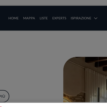
ze
Main navigation
HOME
MAPPA
LISTE
EXPERTS
ISPIRAZIONE
Salta al contenuto principale
li
PIÙ