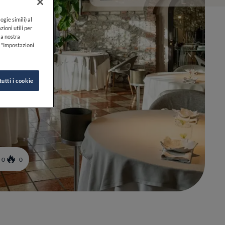
ogie simili) al
zioni utili per
lla nostra
k "Impostazioni
tutti i cookie
0
0