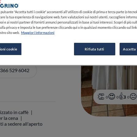
pulsante "Accetta tutti i cookie" acconsenti all'utilizzo di cookie di prima e terza parte (o tecnol
rare la tua esperienza di navigazione web, fare valutazioni sui nostri utenti, raccogliere informa
oi e ai nostri partner di fornirti annunci personalizzati in base ai tuoi interessi. Scopri di più su
ulla privacy e imposta le tue preferenze cliccando qui o in qualsiasi momento cliccando sul lin
0-21:30
VEDI ORARI
stro sito web.
Maggiori informazioni
ioni cookie
Rifiuta tutti
Accetta 
 366 529 6042
0
0
0
izzato in caffè
r la cena
ti a sedere all'aperto