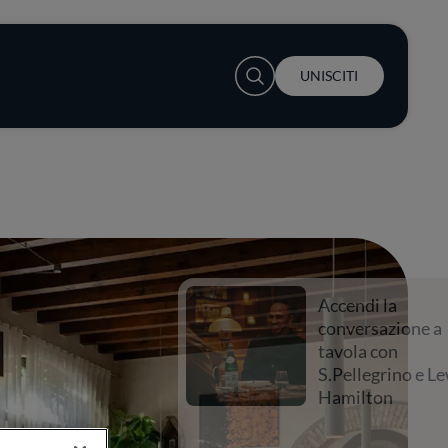
User account menu
UNISCITI
Accendi la
conversazione a
tavola con
S.Pellegrino e Lewis
Hamilton