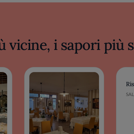
ù vicine, i sapori più
Ris
SAL