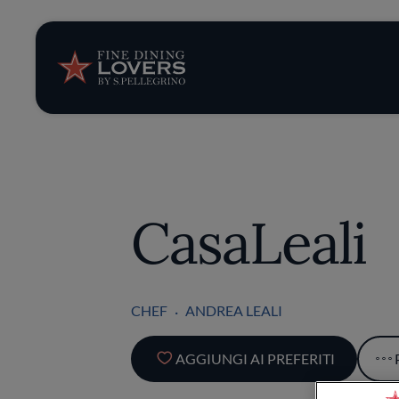
Storie e tenden
Ricette
Trucchi e consig
CasaLeali
Serie
CHEF
ANDREA LEALI
AGGIUNGI AI PREFERITI