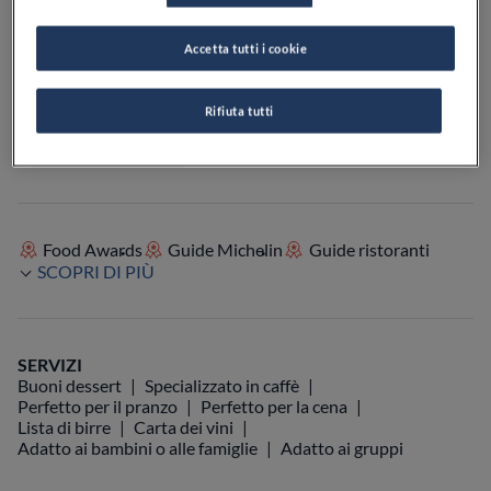
Accetta tutti i cookie
VEDI SULLA MAPPA
+39 348 521 2002
Rifiuta tutti
VISIT WEBSITE
Food Awards
Guide Michelin
Guide ristoranti
SCOPRI DI PIÙ
SERVIZI
Buoni dessert
Specializzato in caffè
Perfetto per il pranzo
Perfetto per la cena
Lista di birre
Carta dei vini
Adatto ai bambini o alle famiglie
Adatto ai gruppi