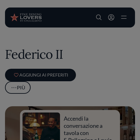
User account m
Salta al contenuto principale
Federico II
AGGIUNGI AI PREFERITI
PIÙ
Accendi la
conversazione a
tavola con