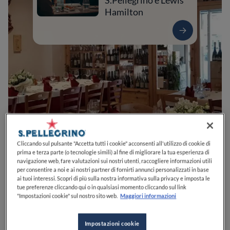
S.Pellegrino e Lewis
Hamilton
0
0
0
0
0
Cliccando sul pulsante "Accetta tutti i cookie" acconsenti all'utilizzo di cookie di
prima e terza parte (o tecnologie simili) al fine di migliorare la tua esperienza di
navigazione web, fare valutazioni sui nostri utenti, raccogliere informazioni utili
per consentire a noi e ai nostri partner di fornirti annunci personalizzati in base
ai tuoi interessi. Scopri di più sulla nostra informativa sulla privacy e imposta le
Via Umbria, 4
86170
Isernia
IS
Italia
tue preferenze cliccando qui o in qualsiasi momento cliccando sul link
"Impostazioni cookie" sul nostro sito web.
Maggiori informazioni
APERTO
VEDI ORARI
Impostazioni cookie
PREZZO