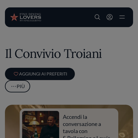
User account m
Salta al contenuto principale
Il Convivio Troiani
AGGIUNGI AI PREFERITI
PIÙ
Accendi la
conversazione a
tavola con