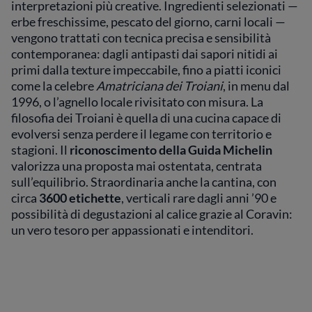
interpretazioni più creative. Ingredienti selezionati —
erbe freschissime, pescato del giorno, carni locali —
vengono trattati con tecnica precisa e sensibilità
contemporanea: dagli antipasti dai sapori nitidi ai
primi dalla texture impeccabile, fino a piatti iconici
come la celebre
Amatriciana dei Troiani
, in menu dal
1996, o l’agnello locale rivisitato con misura. La
filosofia dei Troiani è quella di una cucina capace di
evolversi senza perdere il legame con territorio e
stagioni. Il
riconoscimento della Guida Michelin
valorizza una proposta mai ostentata, centrata
sull’equilibrio. Straordinaria anche la cantina, con
circa
3600 etichette
, verticali rare dagli anni ’90 e
possibilità di degustazioni al calice grazie al Coravin:
un vero tesoro per appassionati e intenditori.