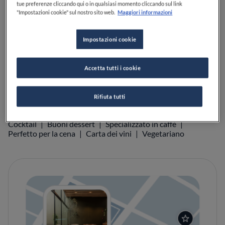
tue preferenze cliccando qui o in qualsiasi momento cliccando sul link
"Impostazioni cookie" sul nostro sito web.
Maggiori informazioni
Impostazioni cookie
VEDI SULLA MAPPA
+39 06 686 9432
VISIT WEBSITE
Accetta tutti i cookie
Rifiuta tutti
SERVIZI
Cocktail
Buoni dessert
Specializzato in caffè
Perfetto per la cena
Carta dei vini
Vegetariano