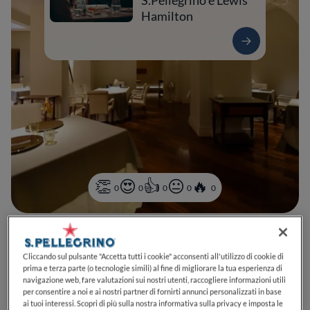
S.Pellegrino e Lewis
Hamilton
0
0
0
0
0
Vicolo dei Soldati, 31
00186
Roma
RM
Italia
Cliccando sul pulsante "Accetta tutti i cookie" acconsenti all'utilizzo di cookie di
prima e terza parte (o tecnologie simili) al fine di migliorare la tua esperienza di
CHIUSO
Apre
Venerdì,
19:30-22:30
VEDI ORARI
navigazione web, fare valutazioni sui nostri utenti, raccogliere informazioni utili
per consentire a noi e ai nostri partner di fornirti annunci personalizzati in base
ai tuoi interessi. Scopri di più sulla nostra informativa sulla privacy e imposta le
PREZZO