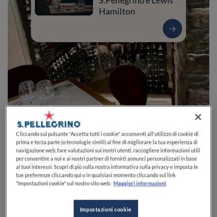
S.Pellegrino e Lewis
Hamilton
0
0
0
0
0
Cliccando sul pulsante "Accetta tutti i cookie" acconsenti all'utilizzo di cookie di
prima e terza parte (o tecnologie simili) al fine di migliorare la tua esperienza di
navigazione web, fare valutazioni sui nostri utenti, raccogliere informazioni utili
per consentire a noi e ai nostri partner di fornirti annunci personalizzati in base
ai tuoi interessi. Scopri di più sulla nostra informativa sulla privacy e imposta le
Via Giuseppe Garibaldi, 8
28838
Stresa
VB
Italia
tue preferenze cliccando qui o in qualsiasi momento cliccando sul link
"Impostazioni cookie" sul nostro sito web.
Maggiori informazioni
APERTO
VEDI ORARI
Impostazioni cookie
PREZZO