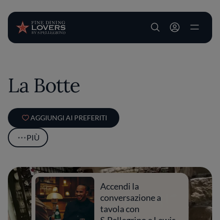
User account m
Salta al contenuto principale
La Botte
AGGIUNGI AI PREFERITI
PIÙ
Accendi la
conversazione a
tavola con