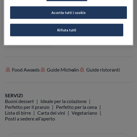
Accetta tutti i cookie
VEDI SULLA MAPPA
+39 0323 30462
Rifiuta tutti
VISIT WEBSITE
Food Awards
Guide Michelin
Guide ristoranti
SERVIZI
Buoni dessert
Ideale per la colazione
Perfetto per il pranzo
Perfetto per la cena
Lista di birre
Carta dei vini
Vegetariano
Posti a sedere all'aperto