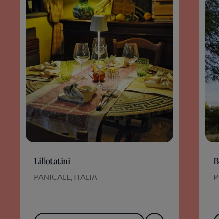
Lillotatini
B
PANICALE, ITALIA
P