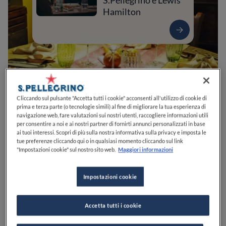
S.Pellegrino e Lewis
Hamilton
Cliccando sul pulsante "Accetta tutti i cookie" acconsenti all'utilizzo di cookie di
prima e terza parte (o tecnologie simili) al fine di migliorare la tua esperienza di
navigazione web, fare valutazioni sui nostri utenti, raccogliere informazioni utili
per consentire a noi e ai nostri partner di fornirti annunci personalizzati in base
ai tuoi interessi. Scopri di più sulla nostra informativa sulla privacy e imposta le
0
0
0
0
0
tue preferenze cliccando qui o in qualsiasi momento cliccando sul link
"Impostazioni cookie" sul nostro sito web.
Maggiori informazioni
Impostazioni cookie
Piazza Umberto I, 13
06064
Panicale
PG
Italia
CHIUSO
Apre
Sabato,
12:30-13:00, 19:30-20:30
Accetta tutti i cookie
VEDI ORARI