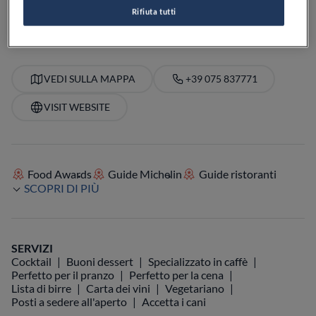
PREZZO
Rifiuta tutti
VEDI SULLA MAPPA
+39 075 837771
VISIT WEBSITE
Food Awards
Guide Michelin
Guide ristoranti
SCOPRI DI PIÙ
SERVIZI
Cocktail
Buoni dessert
Specializzato in caffè
Perfetto per il pranzo
Perfetto per la cena
Lista di birre
Carta dei vini
Vegetariano
Posti a sedere all'aperto
Accetta i cani