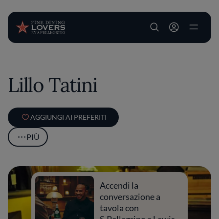
User account m
Salta al contenuto principale
Lillo Tatini
AGGIUNGI AI PREFERITI
PIÙ
Accendi la
conversazione a
tavola con