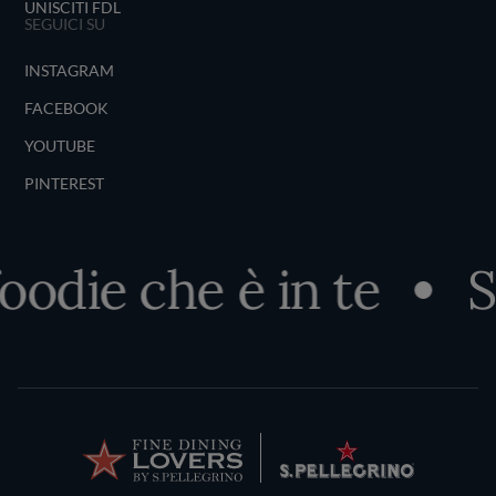
UNISCITI FDL
SEGUICI SU
INSTAGRAM
FACEBOOK
YOUTUBE
PINTEREST
die che è in te
Sco