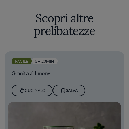
Scopri altre
prelibatezze
FACILE
5H 20MIN
Granita al limone
CUCINALO
SALVA