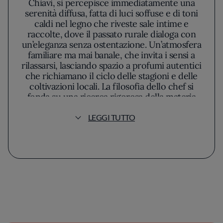
Chiavi, si percepisce immediatamente una
serenità diffusa, fatta di luci soffuse e di toni
caldi nel legno che riveste sale intime e
raccolte, dove il passato rurale dialoga con
un’eleganza senza ostentazione. Un’atmosfera
familiare ma mai banale, che invita i sensi a
rilassarsi, lasciando spazio a profumi autentici
che richiamano il ciclo delle stagioni e delle
coltivazioni locali. La filosofia dello chef si
fonda su una ricerca rigorosa della materia
prima e su una cucina che rifiuta orpelli
modernisti, privilegiando una linea di
LEGGI TUTTO
pensiero ben precisa: rispettare senza
nostalgia i sapori di un territorio, adagiando
sulle stoviglie la verità degli ingredienti senza
manipolazioni superflue.
Il menù si muove come un percorso
sensoriale tra verdure appena colte dai
piccoli orti della zona, tagli di carne che
raccontano la tradizione trentina e formaggi