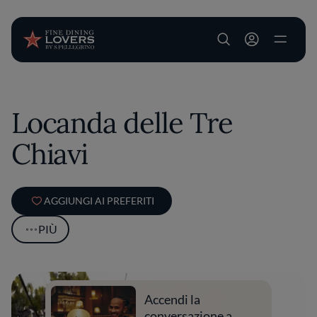
User account m
Salta al contenuto principale
Locanda delle Tre
Chiavi
AGGIUNGI AI PREFERITI
PIÙ
Accendi la
conversazione a