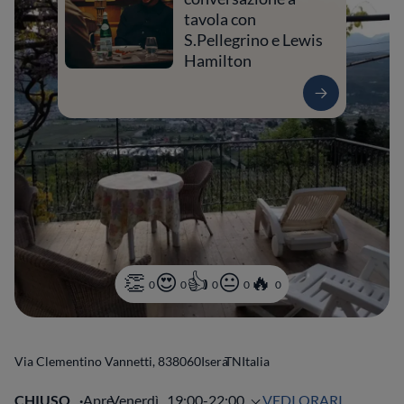
tavola con
S.Pellegrino e Lewis
Hamilton
0
0
0
0
0
Via Clementino Vannetti, 8
38060
Isera
TN
Italia
CHIUSO
Apre
Venerdì,
19:00-22:00
VEDI ORARI