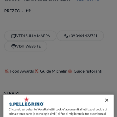
PREZZO
VEDI SULLA MAPPA
+39 0464 423721
VISIT WEBSITE
Food Awards
Guide Michelin
Guide ristoranti
SERVIZI
Buoni dessert
Specializzato in caffè
Perfetto per il pranzo
Perfetto per la cena
Lista di birre
Carta dei vini
Posti a sedere all'aperto
Cliccando sul pulsante "Accetta tutti i cookie" acconsenti all'utilizzo di cookie di
Adatto ai bambini o alle famiglie
Accetta i cani
prima e terza parte (o tecnologie simili) al fine di migliorare la tua esperienza di