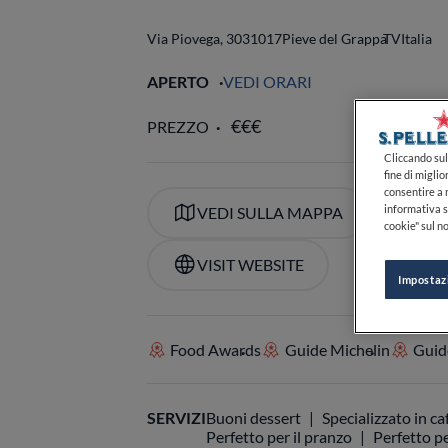
Via Piovega, 30
31017
Pieve del Grappa
TV
Italia
APERTO
VEDI ORARI
Cliccando sul 
fine di miglio
consentire a n
PREZZO
informativa s
cookie" sul no
Impostaz
VEDI SULLA MAPPA
+39
VISIT WEBSITE
Food Awards
Guide Michelin
Guide
SERVIZI
Buoni dessert
Specializzato in ca
Perfetto per il pranzo
Perfetto pe
Lista di birre
Carta dei vini
Pos