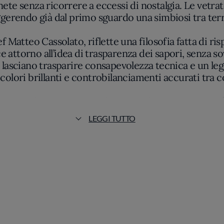
ggerendo già dal primo sguardo una simbiosi tra terr
Matteo Cassolato, riflette una filosofia fatta di ris
ce attorno all’idea di trasparenza dei sapori, senza 
i lasciano trasparire consapevolezza tecnica e un lega
colori brillanti e controbilanciamenti accurati tra 
piatti che attraversano la cucina: la presentazione è
che arriva dal mercato e dai produttori locali. Dall’
LEGGI TUTTO
 erbe aromatiche, ogni componente parla di territo
ell’attenzione per i fondi delicati, mentre le carni e
stagione, evitando inutili stratificazioni.
assenza di stella, segnala una costanza qualitativa r
ni portata. L’esperienza gastronomica qui si allinea a
rso sensoriale sobrio, in cui l’autenticità prevale s
lle campagne venete attraverso un gesto gastronomic
affidabile.