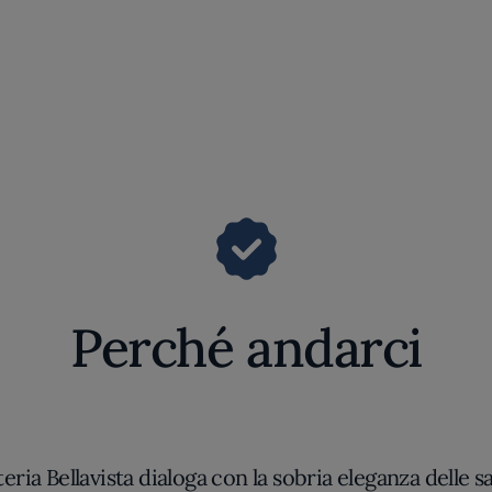
Perché andarci
eria Bellavista dialoga con la sobria eleganza delle sa
ete senza ricorrere a eccessi di nostalgia. Le vetrate