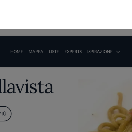
ze
Main navigation
HOME
MAPPA
LISTE
EXPERTS
ISPIRAZIONE
Salta al contenuto principale
li
lavista
PIÙ