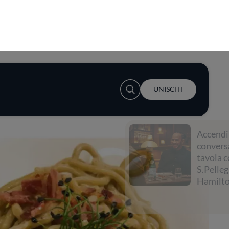
User account menu
UNISCITI
Accendi la
conversazione a
tavola con
S.Pellegrino e Lewis
Hamilton