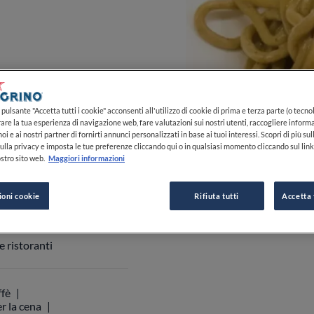
pulsante "Accetta tutti i cookie" acconsenti all'utilizzo di cookie di prima e terza parte (o tecnol
rare la tua esperienza di navigazione web, fare valutazioni sui nostri utenti, raccogliere informa
oi e ai nostri partner di fornirti annunci personalizzati in base ai tuoi interessi. Scopri di più su
ulla privacy e imposta le tue preferenze cliccando qui o in qualsiasi momento cliccando sul lin
stro sito web.
Maggiori informazioni
0
0
0
ioni cookie
Rifiuta tutti
Accetta 
 0423 949329
 ristoranti
ffè
r la cena
ti a sedere all'aperto