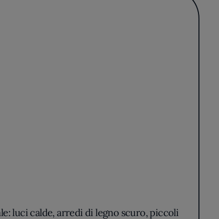
le: luci calde, arredi di legno scuro, piccoli
 offrono una vista rilassante sulle colline