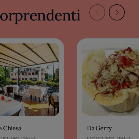
 sorprendenti
a Chiesa
Da Gerry
NFUMO, ITALIA
MONFUMO, ITALIA