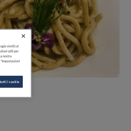
ogie simili) al
zioni utili per
lla nostra
k "Impostazioni
0
0
tutti i cookie