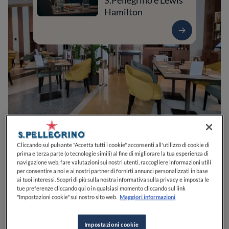
S.Pellegrino e Lewis
Hamilton
0
0
0
0
0
Cliccando sul pulsante "Accetta tutti i cookie" acconsenti all'utilizzo di cookie di
prima e terza parte (o tecnologie simili) al fine di migliorare la tua esperienza di
navigazione web, fare valutazioni sui nostri utenti, raccogliere informazioni utili
per consentire a noi e ai nostri partner di fornirti annunci personalizzati in base
ai tuoi interessi. Scopri di più sulla nostra informativa sulla privacy e imposta le
Via dell'Annunciata, 14
20121
Milano
MI
Italia
tue preferenze cliccando qui o in qualsiasi momento cliccando sul link
"Impostazioni cookie" sul nostro sito web.
Maggiori informazioni
CHIUSO
Apre
Giovedì,
12:30-14:30, 19:30-22:30
VEDI ORARI
Impostazioni cookie