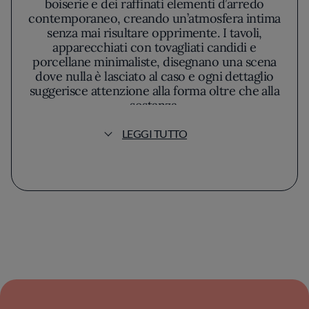
boiserie e dei raffinati elementi d’arredo
contemporaneo, creando un’atmosfera intima
senza mai risultare opprimente. I tavoli,
apparecchiati con tovagliati candidi e
porcellane minimaliste, disegnano una scena
dove nulla è lasciato al caso e ogni dettaglio
suggerisce attenzione alla forma oltre che alla
sostanza.
LEGGI TUTTO
Al centro di questa esperienza c’è una cucina
che rifugge gli eccessi, senza rinunciare a una
ricerca tecnica instancabile. Claudio Sadler ha
forgiato uno stile personale nel quale si
ritrovano le radici lombarde, ma anche uno
sguardo nitido verso l’innovazione. La sua
filosofia si traduce in piatti in cui la purezza
degli ingredienti è protagonista, sempre
valorizzata senza mai coprire o sovrapporsi a
sapori secondari. La successione delle portate
segue un ritmo calcolato, dove i prodotti
stagionali sono scelti con rigore e ogni