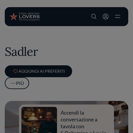
User account m
Salta al contenuto principale
Sadler
AGGIUNGI AI PREFERITI
PIÙ
Accendi la
conversazione a
tavola con