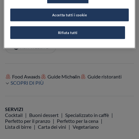
PREZZO
Accetta tutti i cookie
Rifiuta tutti
VEDI SULLA MAPPA
+39 02 5810 4451
VISIT WEBSITE
Food Awards
Guide Michelin
Guide ristoranti
SCOPRI DI PIÙ
SERVIZI
Cocktail
Buoni dessert
Specializzato in caffè
Perfetto per il pranzo
Perfetto per la cena
Lista di birre
Carta dei vini
Vegetariano