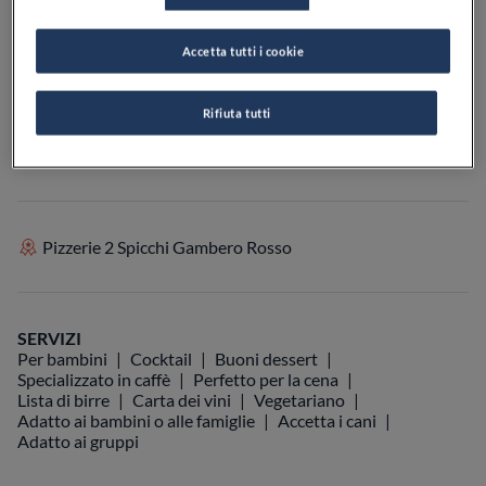
Accetta tutti i cookie
VEDI SULLA MAPPA
+39 055 836 8510
Rifiuta tutti
VISIT WEBSITE
Pizzerie 2 Spicchi Gambero Rosso
SERVIZI
Per bambini
Cocktail
Buoni dessert
Specializzato in caffè
Perfetto per la cena
Lista di birre
Carta dei vini
Vegetariano
Adatto ai bambini o alle famiglie
Accetta i cani
Adatto ai gruppi