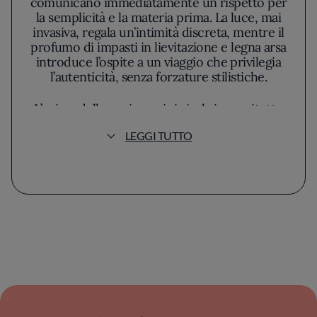
comunicano immediatamente un rispetto per
la semplicità e la materia prima. La luce, mai
invasiva, regala un’intimità discreta, mentre il
profumo di impasti in lievitazione e legna arsa
introduce l’ospite a un viaggio che privilegia
l’autenticità, senza forzature stilistiche.
L’anima della cucina qui si rivela innanzitutto
nell’attenzione meticolosa alla lavorazione
LEGGI TUTTO
degli impasti, frutto di una ricerca che rifugge
scorciatoie. La filosofia che guida la mano del
pizzaiolo abbraccia la tradizione italiana senza
nostalgia, perseguendo l’equilibrio tra
fragranza, croccantezza e digeribilità. Ogni
pizza si distingue per una base dall’alveolatura
ariosa e una doratura uniforme, esito di
lievitazioni prolungate e gesti sapienti, mai
subordinati alla fretta.
Il menù, seppure misurato, accoglie sia i
grandi classici sia interpretazioni che sanno