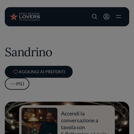
User account m
Salta al contenuto principale
Sandrino
AGGIUNGI AI PREFERITI
PIÙ
Accendi la
conversazione a
tavola con