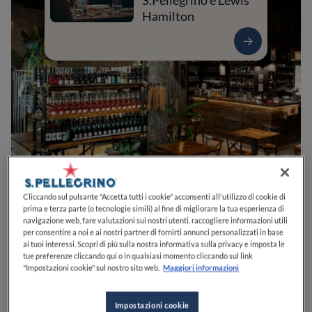
S.Pellegrino e Lewis
Hamilton
0
0
0
0
0
Cliccando sul pulsante "Accetta tutti i cookie" acconsenti all'utilizzo di cookie di
prima e terza parte (o tecnologie simili) al fine di migliorare la tua esperienza di
navigazione web, fare valutazioni sui nostri utenti, raccogliere informazioni utili
per consentire a noi e ai nostri partner di fornirti annunci personalizzati in base
ai tuoi interessi. Scopri di più sulla nostra informativa sulla privacy e imposta le
Via Luigi Einaudi, 4/C
50065
Pontassieve
FI
Italia
tue preferenze cliccando qui o in qualsiasi momento cliccando sul link
"Impostazioni cookie" sul nostro sito web.
Maggiori informazioni
CHIUSO
Apre
Venerdì,
19:00-01:00
VEDI ORARI
Impostazioni cookie
PREZZO