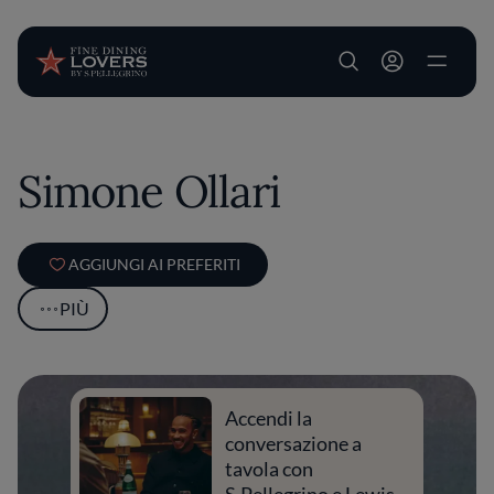
User account m
Salta al contenuto principale
Simone Ollari
AGGIUNGI AI PREFERITI
PIÙ
Accendi la
conversazione a
tavola con