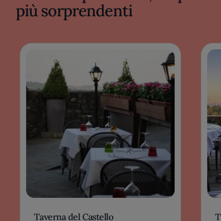
più sorprendenti
Taverna del Castello
T