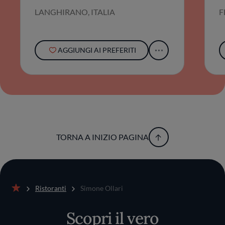
LANGHIRANO, ITALIA
F
AGGIUNGI AI PREFERITI
TORNA A INIZIO PAGINA
Ristoranti
Simone Ollari
Home
Scopri il vero