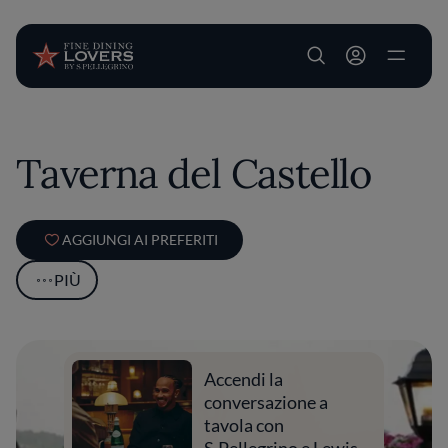
User account m
Salta al contenuto principale
Taverna del Castello
AGGIUNGI AI PREFERITI
PIÙ
Accendi la
conversazione a
tavola con