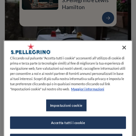
S.Pellegrino e Lewis
Hamilton
Cliccando sul pulsante "Accetta tutti i cookie" acconsenti all'utilizzo di cookie di
prima e terza parte (o tecnologie simili) al fine di migliorare la tua esperienza di
navigazione web, fare valutazioni sui nostri utenti, raccogliere informazioni utili
per consentire a noi e ai nostri partner di fornirti annunci personalizzati in base
ai tuoi interessi. Scopri di più sulla nostra informativa sulla privacy e imposta le
0
0
0
0
0
tue preferenze cliccando qui o in qualsiasi momento cliccando sul link
"Impostazioni cookie" sul nostro sito web.
Maggiori informazioni
Impostazioni cookie
Str. del Castello, 25
43013
Langhirano
PR
Italia
CHIUSO
Apre
Domenica,
12:30-14:30, 19:30-22:30
Accetta tutti i cookie
VEDI ORARI