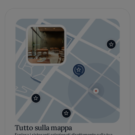
Tutto sulla mappa
Esplora i ristoranti selezionati direttamente sulla tua