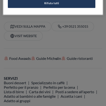
PREZZO
Rifiuta tutti
VEDI SULLA MAPPA
+39 0521 355015
VISIT WEBSITE
Food Awards
Guide Michelin
Guide ristoranti
SERVIZI
Buoni dessert
Specializzato in caffè
Perfetto per il pranzo
Perfetto per la cena
Lista di birre
Carta dei vini
Posti a sedere all'aperto
Adatto ai bambini o alle famiglie
Accetta i cani
Adatto ai gruppi