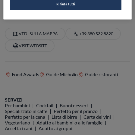
PREZZO
Rifiuta tutti
VEDI SULLA MAPPA
+39 380 532 8320
VISIT WEBSITE
Food Awards
Guide Michelin
Guide ristoranti
SERVIZI
Per bambini
Cocktail
Buoni dessert
Specializzato in caffè
Perfetto per il pranzo
Perfetto per la cena
Lista di birre
Carta dei vini
Vegetariano
Adatto ai bambini o alle famiglie
Accetta i cani
Adatto ai gruppi