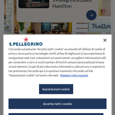
S.Pellegrino e Lewis
Hamilton
Cliccando sul pulsante "Accetta tutti i cookie" acconsenti all'utilizzo di cookie di
prima e terza parte (o tecnologie simili) al fine di migliorare la tua esperienza di
navigazione web, fare valutazioni sui nostri utenti, raccogliere informazioni utili
per consentire a noi e ai nostri partner di fornirti annunci personalizzati in base
ai tuoi interessi. Scopri di più sulla nostra informativa sulla privacy e imposta le
0
0
0
0
0
tue preferenze cliccando qui o in qualsiasi momento cliccando sul link
"Impostazioni cookie" sul nostro sito web.
Maggiori informazioni
Impostazioni cookie
Corso Roma, 31
09092
Arborea
OR
Italia
CHIUSO
Apre
Giovedì,
12:45-15:00, 19:45-23:00
Accetta tutti i cookie
VEDI ORARI