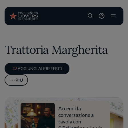
User account m
Salta al contenuto principale
Trattoria Margherita
AGGIUNGI AI PREFERITI
PIÙ
Accendi la
conversazione a
tavola con