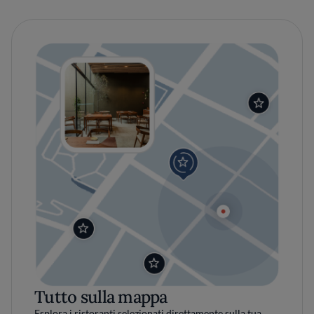
Tutto sulla mappa
Esplora i ristoranti selezionati direttamente sulla tua