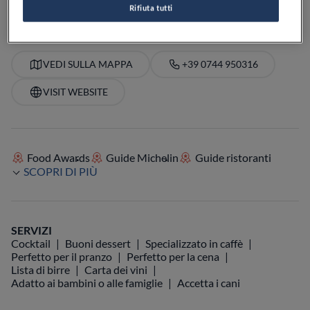
Rifiuta tutti
VEDI SULLA MAPPA
+39 0744 950316
VISIT WEBSITE
Food Awards
Guide Michelin
Guide ristoranti
SCOPRI DI PIÙ
SERVIZI
Cocktail
Buoni dessert
Specializzato in caffè
Perfetto per il pranzo
Perfetto per la cena
Lista di birre
Carta dei vini
Adatto ai bambini o alle famiglie
Accetta i cani