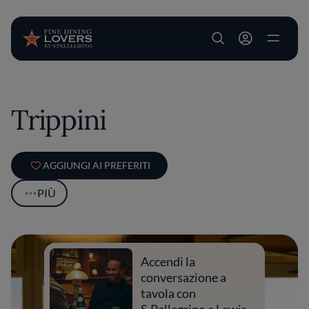
User account m
Salta al contenuto principale
Trippini
AGGIUNGI AI PREFERITI
PIÙ
Accendi la
conversazione a
tavola con