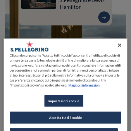
S.Pellegrino e Lewis
Hamilton
Cliccando sul pulsante "Accetta tutti i cookie" acconsenti all'utilizzo di cookie di
prima e terza parte (o tecnologie simili) al fine di migliorare la tua esperienza di
navigazione web, fare valutazioni sui nostri utenti, raccogliere informazioni utili
per consentire a noi e ai nostri partner di fornirti annunci personalizzati in base
ai tuoi interessi. Scopri di più sulla nostra informativa sulla privacy e imposta le
0
0
0
0
0
tue preferenze cliccando qui o in qualsiasi momento cliccando sul link
"Impostazioni cookie" sul nostro sito web.
Maggiori informazioni
Impostazioni cookie
Via Italia, 14
05023
Baschi
TR
Italia
APERTO
VEDI ORARI
Accetta tutti i cookie
PREZZO