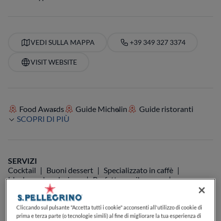
VEDI SULLA MAPPA
+39 349 327 3374
VISIT WEBSITE
Food Awards
Guide Michelin
Guide ristoranti
SCOPRI DI PIÙ
SERVIZI
Cocktail
Buoni dessert
Specializzato in caffè
Ideale per la colazione
Perfetto per il pranzo
Perfetto per la cena
Lista di birre
Carta dei vini
Vegetariano
Musica dal vivo
Accetta i cani
Cliccando sul pulsante "Accetta tutti i cookie" acconsenti all'utilizzo di cookie di
prima e terza parte (o tecnologie simili) al fine di migliorare la tua esperienza di