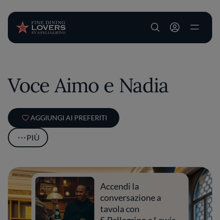
User account m
Salta al contenuto principale
Voce Aimo e Nadia
AGGIUNGI AI PREFERITI
PIÙ
Accendi la
conversazione a
tavola con