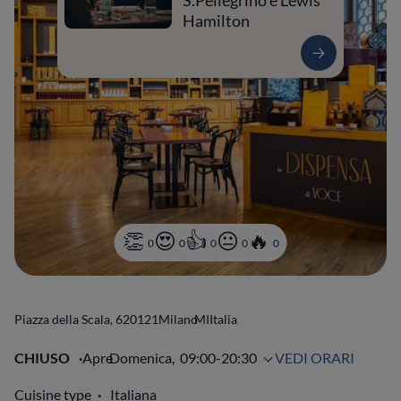
S.Pellegrino e Lewis
Hamilton
0
0
0
0
0
Piazza della Scala, 6
20121
Milano
MI
Italia
CHIUSO
Apre
Domenica,
09:00-20:30
VEDI ORARI
Cuisine type
Italiana