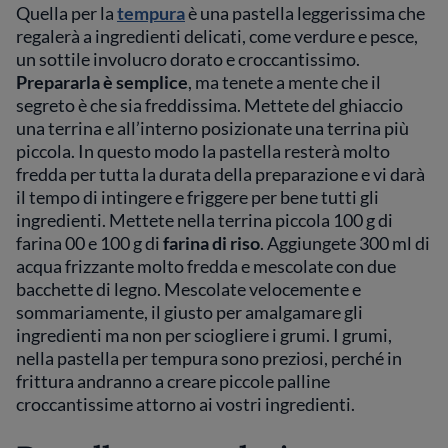
Quella per la
tempura
è una pastella leggerissima che
regalerà a ingredienti delicati, come verdure e pesce,
un sottile involucro dorato e croccantissimo.
Prepararla è semplice
, ma tenete a mente che il
segreto è che sia freddissima. Mettete del ghiaccio
una terrina e all’interno posizionate una terrina più
piccola. In questo modo la pastella resterà molto
fredda per tutta la durata della preparazione e vi darà
il tempo di intingere e friggere per bene tutti gli
ingredienti. Mettete nella terrina piccola 100 g di
farina 00 e 100 g di
farina di riso
. Aggiungete 300 ml di
acqua frizzante molto fredda e mescolate con due
bacchette di legno. Mescolate velocemente e
sommariamente, il giusto per amalgamare gli
ingredienti ma non per sciogliere i grumi. I grumi,
nella pastella per tempura sono preziosi, perché in
frittura andranno a creare piccole palline
croccantissime attorno ai vostri ingredienti.