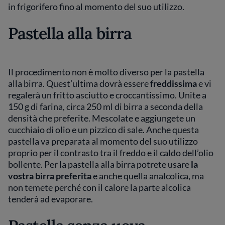
in frigorifero fino al momento del suo utilizzo.
Pastella alla birra
Il procedimento non è molto diverso per la pastella
alla birra. Quest’ultima dovrà essere
freddissima
e vi
regalerà un fritto asciutto e croccantissimo. Unite a
150 g di farina, circa 250 ml di birra a seconda della
densità che preferite. Mescolate e aggiungete un
cucchiaio di olio e un pizzico di sale. Anche questa
pastella va preparata al momento del suo utilizzo
proprio per il contrasto tra il freddo e il caldo dell’olio
bollente. Per la pastella alla birra potrete usare
la
vostra birra preferita
e anche quella analcolica, ma
non temete perché con il calore la parte alcolica
tenderà ad evaporare.