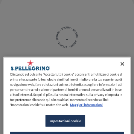
Quanti
tipi di pastella
esistono? Sono numerosissime
le ricette di
pastella per fritti
e a parte quelle di base,
Cliccando sul pulsante "Accetta tutti i cookie" acconsenti all'utilizzo di cookie di
prima e terza parte (o tecnologie simili) al fine di migliorare la tua esperienza di
ad esempio per la
tempura giapponese
o quella
senza
navigazione web, fare valutazioni sui nostri utenti, raccogliere informazioni utili
glutine
, tutte possono essere insaporite e
per consentire a noi e ai nostri partner di fornirti annunci personalizzati in base
aromatizzate a piacere. La pastella è una ricetta molto
ai tuoi interessi. Scopri di più sulla nostra informativa sulla privacy e imposta le
tue preferenze cliccando qui o in qualsiasi momento cliccando sul link
semplice e adatta a friggere qualsiasi tipo di
"Impostazioni cookie" sul nostro sito web.
Maggiori informazioni
ingrediente che richieda una
cottura veloce
. Ecco la
guida completa ai 5 tipi di pastella
.
Impostazioni cookie
Pastella all’acqua