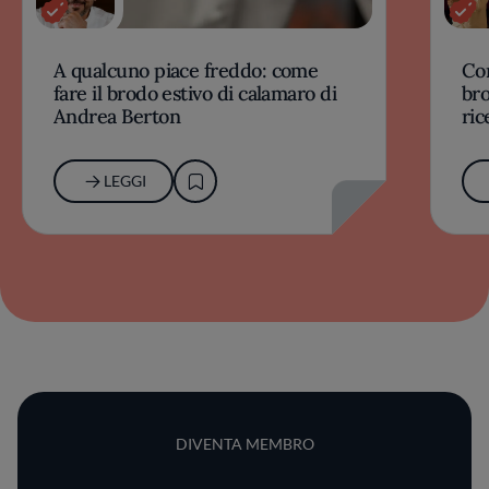
A qualcuno piace freddo: come
Com
fare il brodo estivo di calamaro di
bro
Andrea Berton
ric
LEGGI
DIVENTA MEMBRO