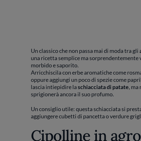
Un classico che non passa mai di moda tra gli
una ricetta semplice ma sorprendentemente ve
morbido e saporito.
Arricchiscila con erbe aromatiche come rosma
oppure aggiungi un poco di spezie come paprik
lascia intiepidire la
schiacciata di patate
, ma 
sprigionerà ancora il suo profumo.
Un consiglio utile: questa schiacciata si pres
aggiungere cubetti di pancetta o verdure grigli
Cipolline in agr