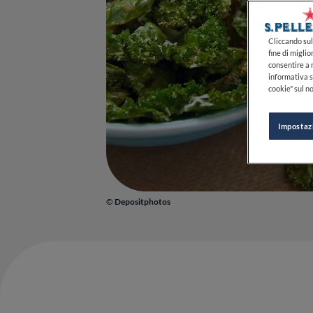
Cliccando sul 
fine di miglio
consentire a n
informativa s
cookie" sul no
Impostaz
©
Depositphotos