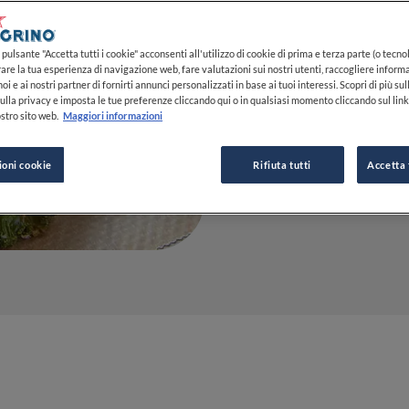
23 DIC 2024
pulsante "Accetta tutti i cookie" acconsenti all'utilizzo di cookie di prima e terza parte (o tecnol
rare la tua esperienza di navigazione web, fare valutazioni sui nostri utenti, raccogliere informa
oi e ai nostri partner di fornirti annunci personalizzati in base ai tuoi interessi. Scopri di più su
DA
FINE DINING LOVERS
ulla privacy e imposta le tue preferenze cliccando qui o in qualsiasi momento cliccando sul lin
REDAZIONE
stro sito web.
Maggiori informazioni
ioni cookie
Rifiuta tutti
Accetta 