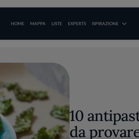
ze
Main navigation
HOME
MAPPA
LISTE
EXPERTS
ISPIRAZIONE
Salta al contenuto principale
li
10 antipas
da provar