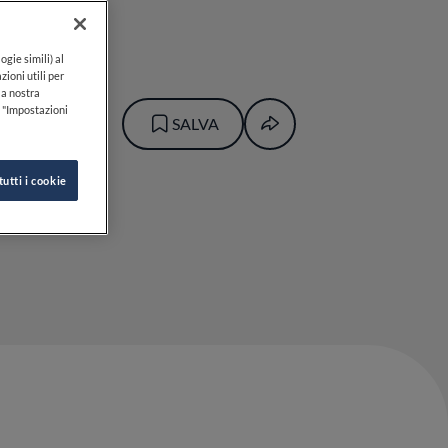
ogie simili) al
zioni utili per
lla nostra
k "Impostazioni
SALVA
tutti i cookie