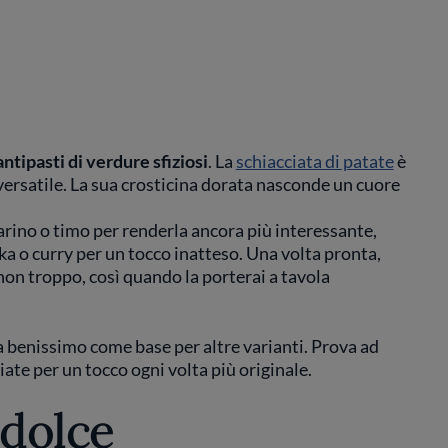
antipasti di verdure sfiziosi
. La
schiacciata di patate
è
rsatile. La sua crosticina dorata nasconde un cuore
rino o timo per renderla ancora più interessante,
a o curry per un tocco inatteso. Una volta pronta,
non troppo, così quando la porterai a tavola
ta benissimo come base per altre varianti. Prova ad
ate per un tocco ogni volta più originale.
odolce