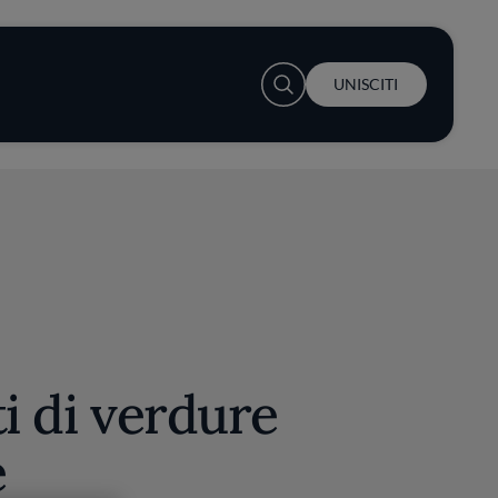
User account menu
UNISCITI
ti di verdure
e