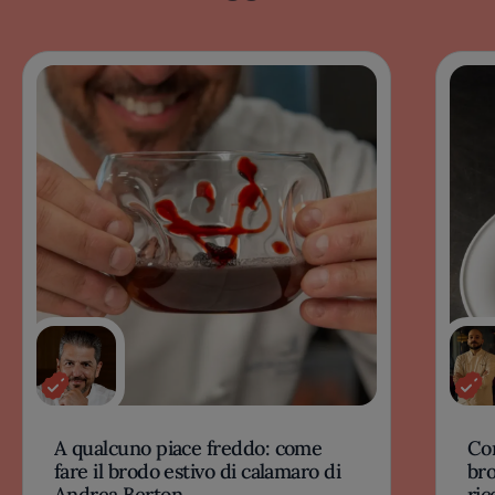
A qualcuno piace freddo: come
Com
fare il brodo estivo di calamaro di
bro
Andrea Berton
ric