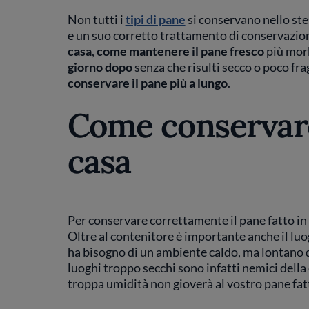
Non tutti i
tipi di pane
si conservano nello ste
e un suo corretto trattamento di conservazio
casa
,
come mantenere il pane fresco
più mor
giorno dopo
senza che risulti secco o poco frag
conservare il pane più a lungo
.
Come conservare 
casa
Per conservare correttamente il pane fatto in 
Oltre al contenitore è importante anche il lu
ha bisogno di un ambiente caldo, ma lontano da 
luoghi troppo secchi sono infatti nemici dell
troppa umidità non gioverà al vostro pane fatt