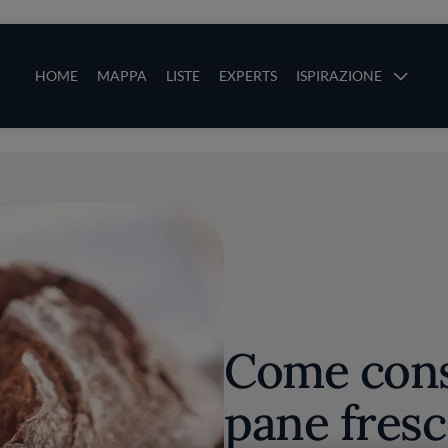
ze
Main navigation
HOME
MAPPA
LISTE
EXPERTS
ISPIRAZIONE
Salta al contenuto principale
li
Come cons
pane fres