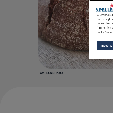
Cliccando sul 
fine di miglio
consentire a n
informativa s
cookie" sul no
Impostaz
Foto:
iStockPhoto