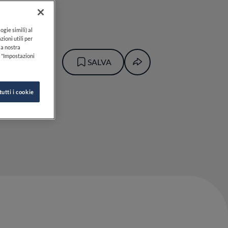
ogie simili) al
zioni utili per
lla nostra
k "Impostazioni
SALVA
tutti i cookie