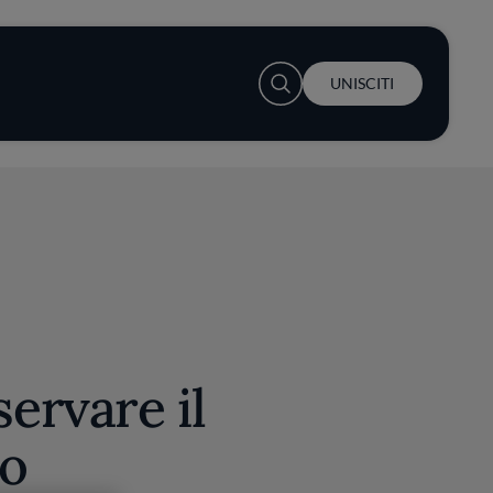
User account menu
UNISCITI
ervare il
co