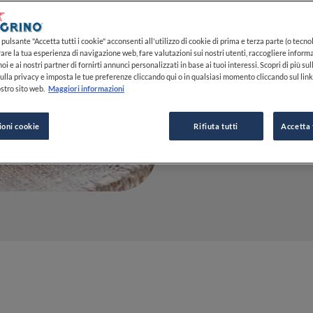
17 LUG 2023
pulsante "Accetta tutti i cookie" acconsenti all'utilizzo di cookie di prima e terza parte (o tecnol
rare la tua esperienza di navigazione web, fare valutazioni sui nostri utenti, raccogliere informa
oi e ai nostri partner di fornirti annunci personalizzati in base ai tuoi interessi. Scopri di più su
ulla privacy e imposta le tue preferenze cliccando qui o in qualsiasi momento cliccando sul lin
DA
CLAUDIA CONCAS
stro sito web.
Maggiori informazioni
GIORNALISTA
ioni cookie
Rifiuta tutti
Accetta 