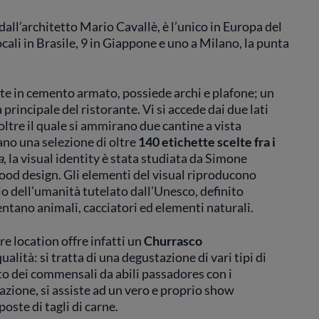
 dall’architetto Mario Cavallè, è l’unico in Europa del
ocali in Brasile, 9 in Giappone e uno a Milano, la punta
otte in cemento armato, possiede archi e plafone; un
principale del ristorante. Vi si accede dai due lati
oltre il quale si ammirano due cantine a vista
ano una selezione di oltre
140 etichette
scelte fra i
a
, la visual identity è stata studiata da Simone
food design. Gli elementi del visual riproducono
io dell’umanità tutelato dall’Unesco, definito
entano animali, cacciatori ed elementi naturali.
e location offre infatti un
Churrasco
alità: si tratta di una degustazione di vari tipi di
tto dei commensali da abili passadores con i
tazione, si assiste ad un vero e proprio show
poste di tagli di carne.