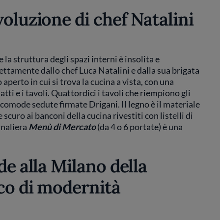
voluzione di chef Natalini
e la struttura degli spazi interni è insolita e
irettamente dallo chef Luca Natalini e dalla sua brigata
aperto in cui si trova la cucina a vista, con una
tti e i tavoli. Quattordici i tavoli che riempiono gli
 comode sedute firmate Drigani. Il legno è il materiale
curo ai banconi della cucina rivestiti con listelli di
rnaliera
Menù di Mercato
(da 4 o 6 portate) è una
ode alla Milano della
co di modernità