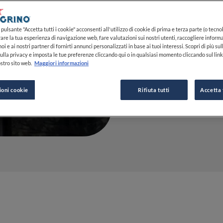
Milano De
pulsante "Accetta tutti i cookie" acconsenti all'utilizzo di cookie di prima e terza parte (o tecnol
rare la tua esperienza di navigazione web, fare valutazioni sui nostri utenti, raccogliere informa
10 APR 2024
oi e ai nostri partner di fornirti annunci personalizzati in base ai tuoi interessi. Scopri di più su
ulla privacy e imposta le tue preferenze cliccando qui o in qualsiasi momento cliccando sul lin
stro sito web.
Maggiori informazioni
DA
FINE DINING LOVERS
REDAZIONE
ioni cookie
Rifiuta tutti
Accetta 