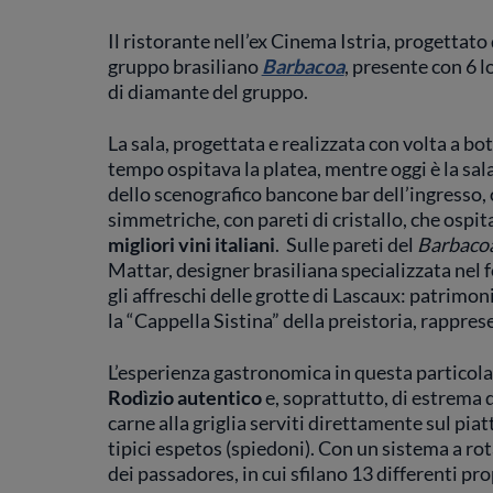
Il ristorante nell’ex Cinema Istria, progettato
gruppo brasiliano
Barbacoa
, presente con 6 l
di diamante del gruppo.
La sala, progettata e realizzata con volta a b
tempo ospitava la platea, mentre oggi è la sala 
dello scenografico bancone bar dell’ingresso, 
simmetriche, con pareti di cristallo, che ospit
migliori vini italiani
. Sulle pareti del
Barbaco
Mattar, designer brasiliana specializzata nel 
gli affreschi delle grotte di Lascaux: patrimon
la “Cappella Sistina” della preistoria, rappres
L’esperienza gastronomica in questa particolar
Rodìzio autentico
e, soprattutto, di estrema qu
carne alla griglia serviti direttamente sul pia
tipici espetos (spiedoni). Con un sistema a ro
dei passadores, in cui sfilano 13 differenti pro