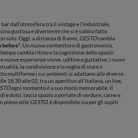
bar dall’atmosfera tra il vintage e l’industriale,
cina gustosa e divertente che si è subito fatto
n solo. Oggi, a distanza di 8 anni,
GESTO
cambia
n before”
. Un nuovo contenitore di gastronomia,
 tempo cambia ritmo e la cognizione dello spazio
 le nuove esperienze visive, uditive e gustative, i nuovi
tualità, la condivisione e la voglia di stare e
to multiforme i cui ambienti si adattano alle diverse
e 18.30 alle 02, tra un aperitivo all’italiana, un live,
STO
ogni momento è a suo modo memorabile. Il
 e dolci, lascia spazio a portate di verdure, carne e
in pieno stile
GESTO
, è disponibile sia per gli ospiti