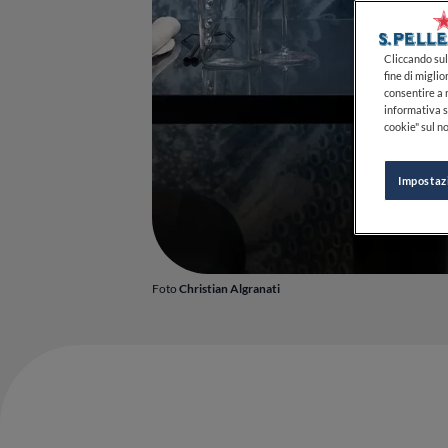
Cliccando sul 
fine di miglio
consentire a n
informativa s
cookie" sul no
Impostaz
Foto
Christian Algranati