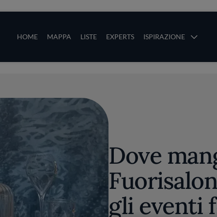
ze
Main navigation
HOME
MAPPA
LISTE
EXPERTS
ISPIRAZIONE
Salta al contenuto principale
li
Dove mang
Fuorisalon
gli eventi 