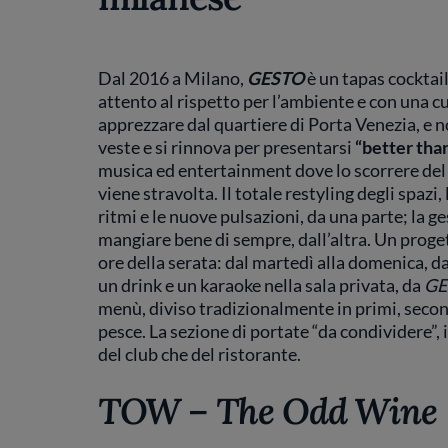
Dal 2016 a Milano,
GESTO
è un tapas cocktail 
attento al rispetto per l’ambiente e con una cu
apprezzare dal quartiere di Porta Venezia, e no
veste e si rinnova per presentarsi
“better tha
musica ed entertainment dove lo scorrere del
viene stravolta. Il totale restyling degli spazi,
ritmi e le nuove pulsazioni, da una parte; la ges
mangiare bene di sempre, dall’altra. Un proget
ore della serata: dal martedì alla domenica, dall
un drink e un karaoke nella sala privata, da
GE
menù, diviso tradizionalmente in primi, secondi
pesce. La sezione di portate “da condividere”, 
del club che del ristorante.
TOW – The Odd Wine