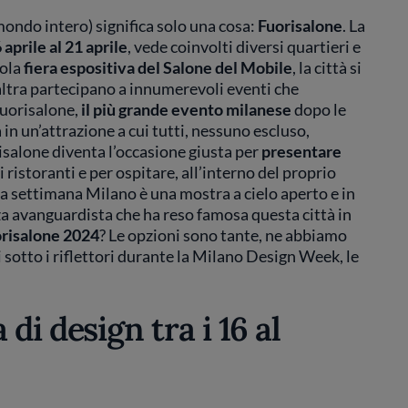
 mondo intero) significa solo una cosa:
Fuorisalone
. La
 aprile al 21 aprile
, vede coinvolti diversi quartieri e
sola
fiera espositiva del Salone del Mobile
, la città si
’altra partecipano a innumerevoli eventi che
Fuorisalone,
il più grande evento milanese
dopo le
in un’attrazione a cui tutti, nessuno escluso,
isalone diventa l’occasione giusta per
presentare
i ristoranti e per ospitare, all’interno del proprio
sta settimana Milano è una mostra a cielo aperto e in
za avanguardista che ha reso famosa questa città in
orisalone 2024
? Le opzioni sono tante, ne abbiamo
 sotto i riflettori durante la Milano Design Week, le
 di design tra i 16 al