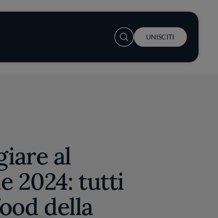
User account menu
UNISCITI
iare al
e 2024: tutti
food della