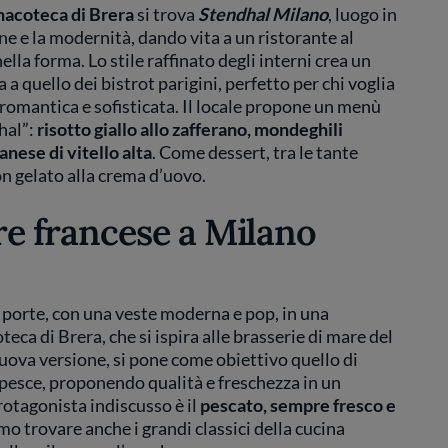
nacoteca di Brera
si trova
Stendhal Milano
, luogo in
e e la modernità, dando vita a un ristorante al
la forma. Lo stile raffinato degli interni crea un
 quello dei bistrot parigini, perfetto per chi voglia
romantica e sofisticata. Il locale propone un menù
dhal”:
risotto giallo allo zafferano, mondeghili
lanese di vitello alta
. Come dessert, tra le tante
con gelato alla crema d’uovo.
are francese a Milano
 porte, con una veste moderna e pop, in una
eca di Brera, che si ispira alle brasserie di mare del
nuova versione, si pone come obiettivo quello di
i pesce, proponendo qualità e freschezza in un
protagonista indiscusso è il
pescato, sempre fresco e
mo trovare anche i grandi classici della cucina