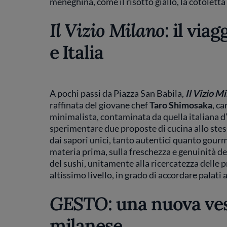
meneghina, come il risotto giallo, la cotoletta
Il Vizio Milano
: il via
e Italia
A pochi passi da Piazza San Babila,
Il Vizio M
raffinata del giovane chef
Taro Shimosaka
, c
minimalista, contaminata da quella italiana d’
sperimentare due proposte di cucina allo stess
dai sapori unici, tanto autentici quanto gourme
materia prima, sulla freschezza e genuinità de
del sushi, unitamente alla ricercatezza delle p
altissimo livello, in grado di accordare palati
GESTO
: una nuova ve
milanese