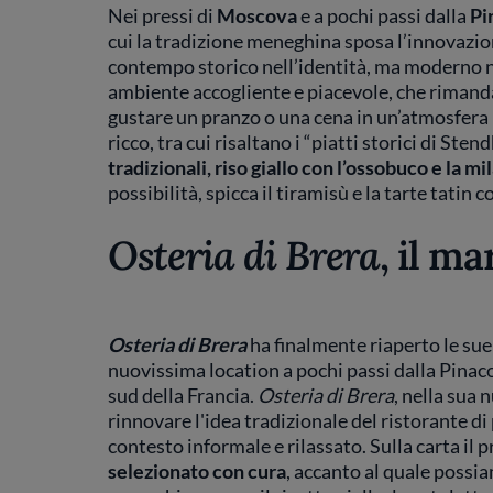
Nei pressi di
Moscova
e a pochi passi dalla
Pi
cui la tradizione meneghina sposa l’innovazion
contempo storico nell’identità, ma moderno nel
ambiente accogliente e piacevole, che rimanda a
gustare un pranzo o una cena in un’atmosfera 
ricco, tra cui risaltano i “piatti storici di Sten
tradizionali, riso giallo con l’ossobuco e la mi
possibilità, spicca il tiramisù e la tarte tatin 
Osteria di Brera
, il m
Osteria di Brera
ha finalmente riaperto le sue
nuovissima location a pochi passi dalla Pinacot
sud della Francia.
Osteria di Brera
, nella sua 
rinnovare l'idea tradizionale del ristorante d
contesto informale e rilassato. Sulla carta il 
selezionato con cura
, accanto al quale possia