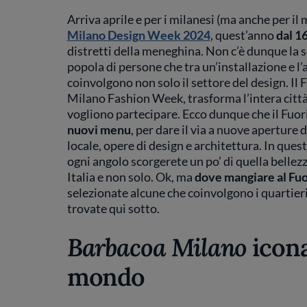
Arriva aprile e per i milanesi (ma anche per il
Milano Design Week 2024
, quest’anno
dal 16
distretti della meneghina. Non c’è dunque la 
popola di persone che tra un’installazione e l
coinvolgono non solo il settore del design. Il 
Milano Fashion Week, trasforma l’intera città 
vogliono partecipare. Ecco dunque che il Fuor
nuovi menu
, per dare il via a nuove aperture d
locale, opere di design e architettura. In que
ogni angolo scorgerete un po’ di quella bellez
Italia e non solo. Ok, ma
dove mangiare al Fu
selezionate alcune che coinvolgono i quartieri
trovate qui sotto.
Barbacoa Milano
icona
mondo