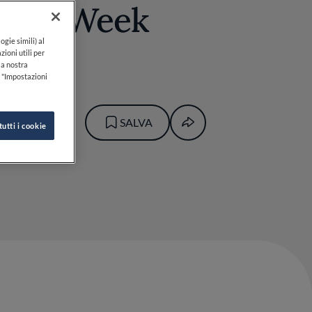
sign Week
ogie simili) al
zioni utili per
lla nostra
k "Impostazioni
SALVA
tutti i cookie