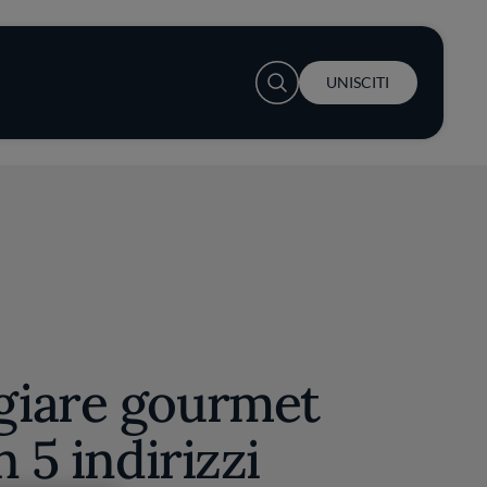
User account menu
UNISCITI
iare gourmet
 5 indirizzi