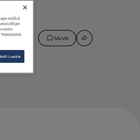
ogie simili) al
zioni utili per
lla nostra
k "Impostazioni
SALVA
tutti i cookie