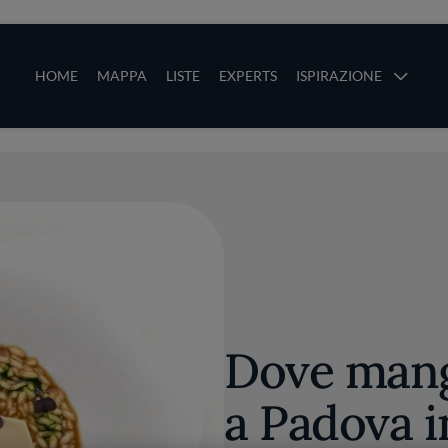
ze
Main navigation
HOME
MAPPA
LISTE
EXPERTS
ISPIRAZIONE
Salta al contenuto principale
li
Dove mang
a Padova in