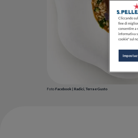
Cliccando sul 
fine di miglio
consentire a n
informativa s
cookie" sul no
Impostaz
Foto
Facebook | Radici, Terra e Gusto