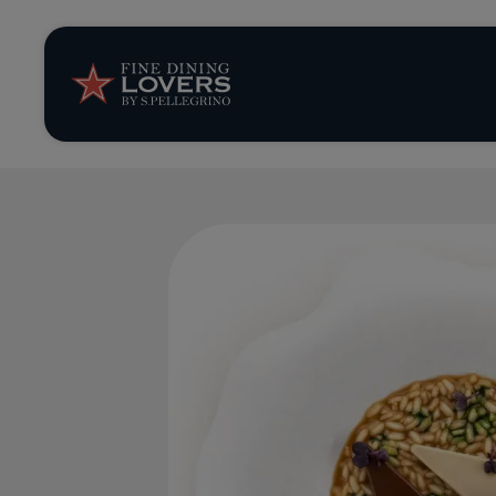
Storie e tenden
Ricette
Trucchi e consig
Serie