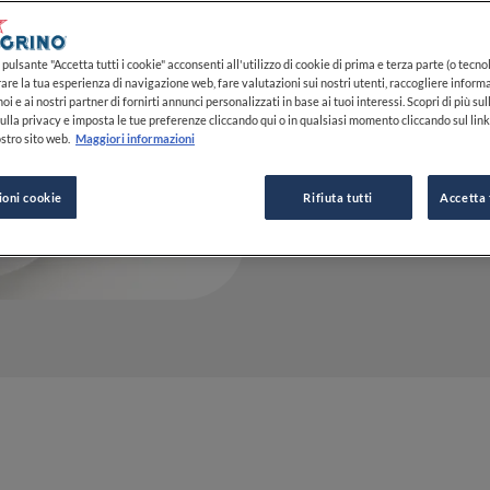
22 MAR 2022
pulsante "Accetta tutti i cookie" acconsenti all'utilizzo di cookie di prima e terza parte (o tecnol
rare la tua esperienza di navigazione web, fare valutazioni sui nostri utenti, raccogliere informa
oi e ai nostri partner di fornirti annunci personalizzati in base ai tuoi interessi. Scopri di più su
ulla privacy e imposta le tue preferenze cliccando qui o in qualsiasi momento cliccando sul lin
DA
SIMONE ZENI
stro sito web.
Maggiori informazioni
GIORNALISTA
ioni cookie
Rifiuta tutti
Accetta 