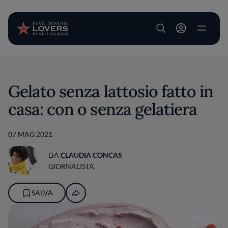
User account m
Salta al contenuto principale
Gelato senza lattosio fatto in
casa: con o senza gelatiera
07 MAG 2021
DA
CLAUDIA CONCAS
GIORNALISTA
SALVA