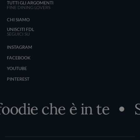
TUTTI GLI ARGOMENTI
FINE DINING LOVERS
CHI SIAMO
UNISCITI FDL
SEGUICI SU
INSTAGRAM
FACEBOOK
YOUTUBE
PINTEREST
odie che è in te
Sco