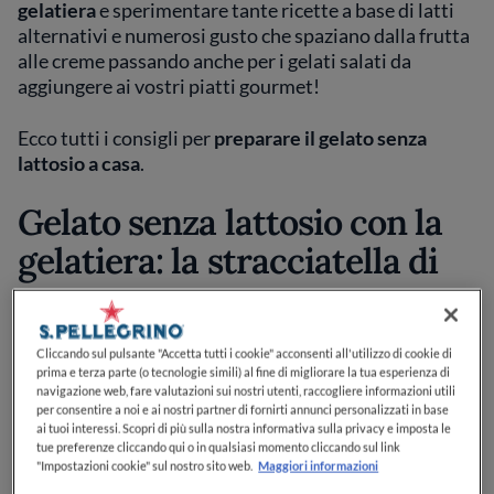
gelatiera
e sperimentare tante ricette a base di latti
alternativi e numerosi gusto che spaziano dalla frutta
alle creme passando anche per i gelati salati da
aggiungere ai vostri piatti gourmet!
Ecco tutti i consigli per
preparare il gelato senza
lattosio a casa
.
Gelato senza lattosio con la
gelatiera: la stracciatella di
cocco
Cliccando sul pulsante "Accetta tutti i cookie" acconsenti all'utilizzo di cookie di
prima e terza parte (o tecnologie simili) al fine di migliorare la tua esperienza di
navigazione web, fare valutazioni sui nostri utenti, raccogliere informazioni utili
per consentire a noi e ai nostri partner di fornirti annunci personalizzati in base
ai tuoi interessi. Scopri di più sulla nostra informativa sulla privacy e imposta le
tue preferenze cliccando qui o in qualsiasi momento cliccando sul link
"Impostazioni cookie" sul nostro sito web.
Maggiori informazioni