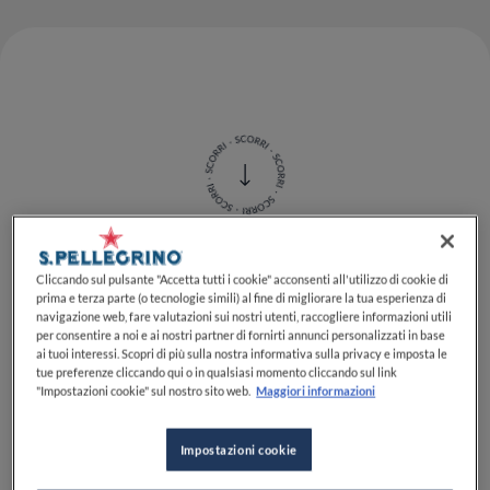
Cliccando sul pulsante "Accetta tutti i cookie" acconsenti all'utilizzo di cookie di
Scrivere della famiglia
Cerea
per chi si occupa di alta
prima e terza parte (o tecnologie simili) al fine di migliorare la tua esperienza di
gastronomia è come scrivere di Ferrari per chi si
navigazione web, fare valutazioni sui nostri utenti, raccogliere informazioni utili
occupa di motori. Non è semplice introdurre un nome
per consentire a noi e ai nostri partner di fornirti annunci personalizzati in base
ai tuoi interessi. Scopri di più sulla nostra informativa sulla privacy e imposta le
così grande che non è fatto solo di riconoscimenti e
tue preferenze cliccando qui o in qualsiasi momento cliccando sul link
stelle Michelin, ma più che altro di piatti iconici,
"Impostazioni cookie" sul nostro sito web.
Maggiori informazioni
filosofia di cucina e anche di trend che hanno fatto e
fanno il giro del mondo dall’Italia a
Shanghai
. La
Impostazioni cookie
famiglia Cerea non è i
Paccheri alla Vittorio
, o almeno
non solo questo, è un nome, un marchio di eccellenza