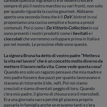
sarebbe quella di ingrandirci e di vedere crescere
sempre di più il nostro marchio su vari fronti, non solo
per quando riguarda la cucina gourmet. Abbiamo
aperto una seconda linea che è il
DaV
, bistrot in cui
proponiamo una cucina semplice e buona a prezzi
contenuti. Poi ci sono i
Da Vittorio Collection
in cui
sono presenti i nostri prodotti come i
lievitati
e i
cioccolati
che vorremmo sviluppare prima in Italia e
poi nel mondo. Le prossime sfide sono queste.
La signora Bruna ha detto di vostro padre “Metteva
la vita nel lavoro” che è un concetto molto diverso da
mettere il lavoro nella vita. Come vede questa cosa?
Quando ero solo un ragazzo pensavo che mia madre e
mio padre fossero due pazzi per quanto lavoravano e
stavano al ristorante (ride,
ndr
). Poi noi siamo
cresciuti e siamo diventati peggio di loro. Quando
c’era mio padre, il giorno di chiusura era il mercoledì.
Era una giornata sacra perché gli piaceva proprio
passarla in famiglia anche se eravamo tanti e c’era