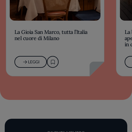
La Gioia San Marco, tutta l’Italia
La 
nel cuore di Milano
ape
in 
LEGGI