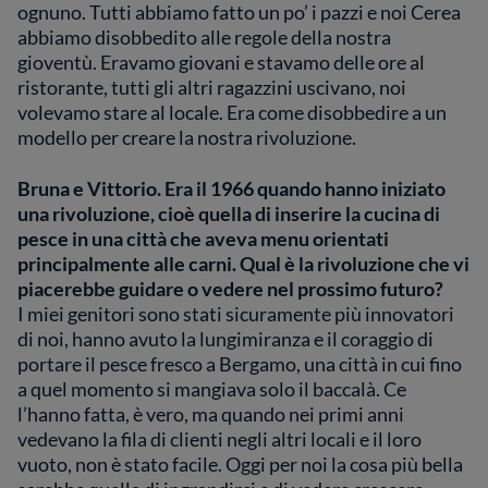
ognuno. Tutti abbiamo fatto un po’ i pazzi e noi Cerea
abbiamo disobbedito alle regole della nostra
gioventù. Eravamo giovani e stavamo delle ore al
ristorante, tutti gli altri ragazzini uscivano, noi
volevamo stare al locale. Era come disobbedire a un
modello per creare la nostra rivoluzione.
Bruna e Vittorio. Era il 1966 quando hanno iniziato
una rivoluzione, cioè quella di inserire la cucina di
pesce in una città che aveva menu orientati
principalmente alle carni. Qual è la rivoluzione che vi
piacerebbe guidare o vedere nel prossimo futuro?
I miei genitori sono stati sicuramente più innovatori
di noi, hanno avuto la lungimiranza e il coraggio di
portare il pesce fresco a Bergamo, una città in cui fino
a quel momento si mangiava solo il baccalà. Ce
l’hanno fatta, è vero, ma quando nei primi anni
vedevano la fila di clienti negli altri locali e il loro
vuoto, non è stato facile. Oggi per noi la cosa più bella