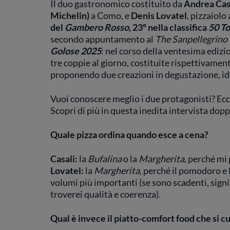
Il duo gastronomico costituito da
Andrea Cas
Michelin)
a Como, e
Denis Lovatel
, pizzaiolo
del
Gambero Rosso
, 23º nella classifica
50 To
secondo appuntamento al
The Sanpellegrino 
Golose 2025
: nel corso della ventesima edizi
tre coppie al giorno, costituite rispettivamen
proponendo due creazioni in degustazione, ide
Vuoi conoscere meglio i due protagonisti? Ec
Scopri di più in questa inedita intervista dopp
Quale pizza ordina quando esce a cena?
Casali:
la
Bufalina
o la
Margherita
, perché mi 
Lovatel:
la
Margherita
, perché il pomodoro e
volumi più importanti (se sono scadenti, signi
troverei qualità e coerenza).
Qual è invece il piatto-comfort food che si cu