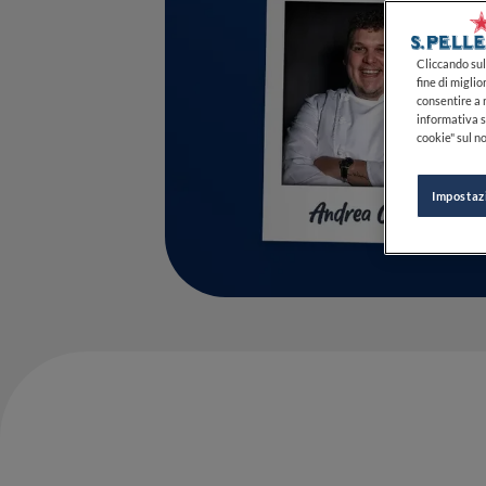
Cliccando sul 
fine di miglio
consentire a n
informativa s
cookie" sul no
Impostaz