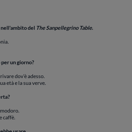
 nell'ambito del
The Sanpellegrino Table
.
nia.
o per un giorno?
arrivare dov'è adesso.
ua età e la sua verve.
erta?
pomodoro.
 caffè.
rebbe usare.