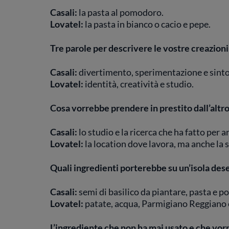
Casali:
la
pasta al pomodoro.
Lovatel:
la pasta in bianco o cacio e pepe.
Tre parole per descrivere le vostre creazioni
Casali:
divertimento, sperimentazione e sinto
Lovatel:
identità, creatività e studio.
Cosa vorrebbe prendere in prestito dall’altr
Casali:
lo studio e la ricerca che ha fatto per 
Lovatel:
la location dove lavora, ma anche la s
Quali ingredienti porterebbe su un’isola des
Casali:
semi di basilico da piantare, pasta e 
Lovatel:
patate, acqua, Parmigiano Reggiano e
L’ingrediente che non ha mai usato e che vor