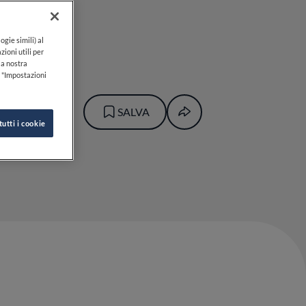
)
ogie simili) al
zioni utili per
lla nostra
k "Impostazioni
BRUNO
SALVA
tutti i cookie