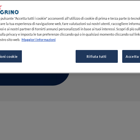
Montagna
pulsante "Accetta tutti i cookie" acconsenti all'utilizzo di cookie di prima e terza parte (o tecnol
13 FEB 2025
rare la tua esperienza di navigazione web, fare valutazioni sui nostri utenti, raccogliere informa
oi e ai nostri partner di fornirti annunci personalizzati in base ai tuoi interessi. Scopri di più su
ulla privacy e imposta le tue preferenze cliccando qui o in qualsiasi momento cliccando sul lin
stro sito web.
Maggiori informazioni
DA
MARIAROSARIA 
GIORNALISTA
ioni cookie
Rifiuta tutti
Accetta 