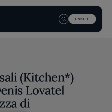
User account menu
UNISCITI
ali (Kitchen*)
enis Lovatel
zza di