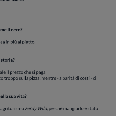
ome il nero?
a in più al piatto.
 storia?
ale il prezzo che si paga.
 troppo sulla pizza, mentre - a parità di costi - ci
ella sua vita?
l’agriturismo
Ferdy Wild
, perché mangiarlo è stato