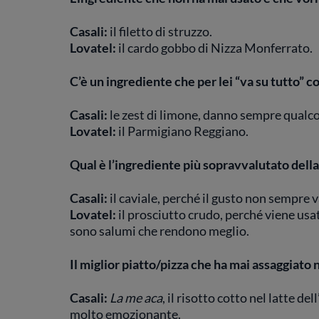
Casali:
il filetto di struzzo.
Lovatel:
il cardo gobbo di Nizza Monferrato.
C’è un ingrediente che per lei “va su tutto” c
Casali:
le zest di limone, danno sempre qualcos
Lovatel:
il Parmigiano Reggiano.
Qual è l’ingrediente più sopravvalutato della
Casali:
il caviale, perché il gusto non sempre v
Lovatel:
il prosciutto crudo, perché viene usato
sono salumi che rendono meglio.
Il miglior piatto/pizza che ha mai assaggiato n
Casali:
La me aca
, il risotto cotto nel latte
del
molto emozionante.