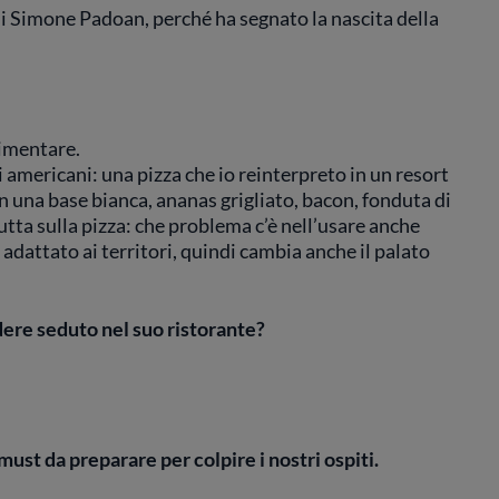
i Simone Padoan, perché ha segnato la nascita della
rimentare.
ti americani: una pizza che io reinterpreto in un resort
n una base bianca, ananas grigliato, bacon, fonduta di
utta sulla pizza: che problema c’è nell’usare anche
 adattato ai territori, quindi cambia anche il palato
ere seduto nel suo ristorante?
must da preparare per colpire i nostri ospiti.