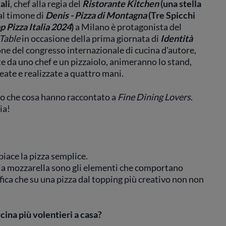
ali
, chef alla regia del
Ristorante
Kitchen
(una stella
 al timone di
Denis - Pizza di Montagna
(Tre Spicchi
p Pizza Italia 2024
)
a Milano
è protagonista del
Table
in occasione della prima giornata di
Identità
one del congresso internazionale di cucina d'autore,
te da uno chef e un pizzaiolo, animeranno lo stand,
ate e realizzate a quattro mani.
co che cosa hanno raccontato a
Fine Dining Lovers
.
ia!
piace la pizza semplice.
 la mozzarella sono gli elementi che comportano
fica che su una pizza dal topping più creativo non non
cina più volentieri a casa?