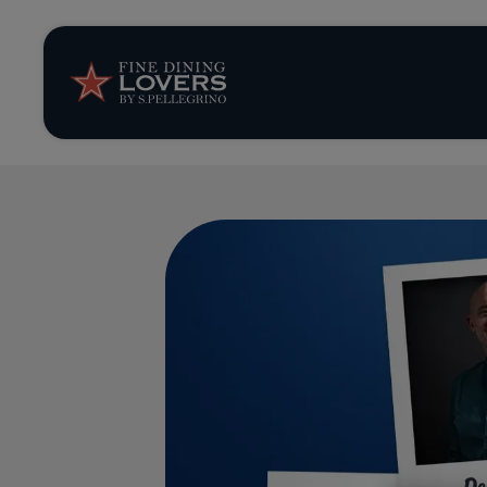
Storie e tenden
Ricette
Trucchi e consig
Serie