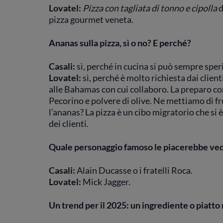
Lovatel:
Pizza con tagliata di tonno e cipolla
d
pizza gourmet veneta.
Ananas sulla pizza, sì o no? E perché?
Casali:
sì, perché in cucina si può sempre spe
Lovatel:
sì, perché è molto richiesta dai clien
alle Bahamas con cui collaboro. La preparo co
Pecorino e polvere di olive. Ne mettiamo di fr
l’ananas? La pizza è un cibo migratorio che si è
dei clienti.
Quale personaggio famoso le piacerebbe ved
Casali:
Alain Ducasse o i fratelli Roca.
Lovatel:
Mick Jagger.
Un trend per il 2025: un ingrediente o piatto 