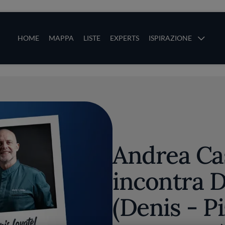
ze
Main navigation
HOME
MAPPA
LISTE
EXPERTS
ISPIRAZIONE
Salta al contenuto principale
li
Andrea Cas
incontra D
(Denis - Pi