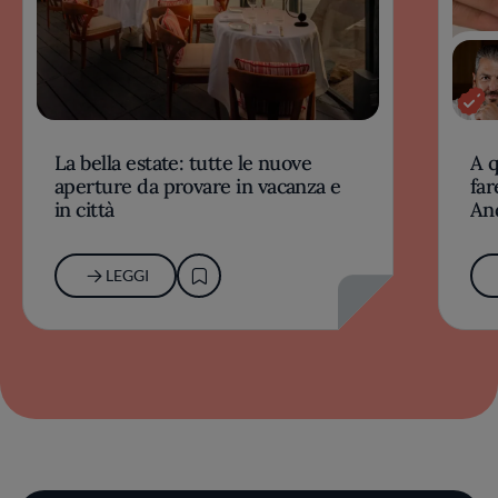
La bella estate: tutte le nuove
A 
aperture da provare in vacanza e
far
in città
An
LEGGI