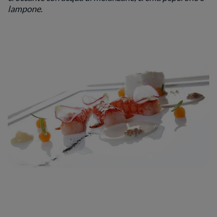
lampone
.