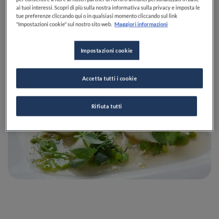
pistacchi e mandorle, brodo di pecora
o gli
Gnocchi
ai tuoi interessi. Scopri di più sulla nostra informativa sulla privacy e imposta le
tue preferenze cliccando qui o in qualsiasi momento cliccando sul link
con piselli, rape ed erbe di campo.
"Impostazioni cookie" sul nostro sito web.
Maggiori informazioni
Impostazioni cookie
Accetta tutti i cookie
Rifiuta tutti