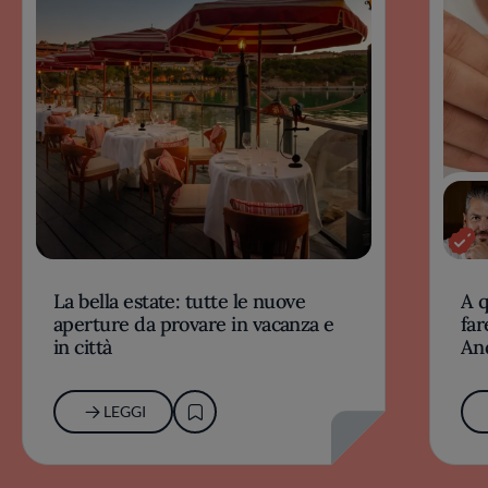
La bella estate: tutte le nuove
A 
aperture da provare in vacanza e
far
in città
An
LEGGI