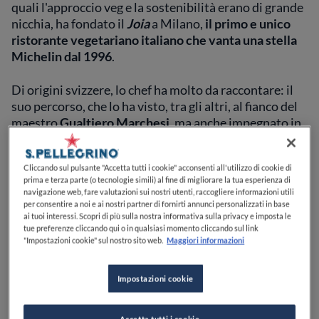
quali l'approccio veg e la sostenibilità erano di grande
nicchia, ha fondato il
Joia
a Milano,
il primo e unico
ristorante vegetariano italiano che vanta una stella
Michelin dal 1996
.
Di origini svizzere, lo chef ha molto da raccontare: il
suo percorso, che lo ha visto, tra gli altri, al fianco del
maestro
Gualtiero Marchesi
, ma anche impegnato in
Oriente, dove ha approfondito tematiche filosofiche e
spirituali a lui care, ci insegna che
la cucina è libertà e
Cliccando sul pulsante "Accetta tutti i cookie" acconsenti all'utilizzo di cookie di
consapevolezza delle proprie scelte
.
prima e terza parte (o tecnologie simili) al fine di migliorare la tua esperienza di
navigazione web, fare valutazioni sui nostri utenti, raccogliere informazioni utili
Una lezione che torna utile a tutti, e che ci porta a
per consentire a noi e ai nostri partner di fornirti annunci personalizzati in base
ai tuoi interessi. Scopri di più sulla nostra informativa sulla privacy e imposta le
guardare la natura e il piatto in maniera diversa, con
tue preferenze cliccando qui o in qualsiasi momento cliccando sul link
un grande senso di inclusione per qualsivoglia forma
"Impostazioni cookie" sul nostro sito web.
Maggiori informazioni
di espressione.
Impostazioni cookie
Pietro Leemann, assieme a
Sauro Ricci
, executive chef
del
Joia
, è uno dei protagonisti di
Identità Golose On