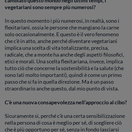
cambiato questo mondo negli ultimi tempi, i
vegetariani sono sempre più numerosi?
In questo momento i più numerosi, in realtà, sono i
flexitariani, ossia le persone che mangiano la carne
solo occasionalmente. E questo è il vero fenomeno
che c’è in atto, anche perché diventare vegetariani
implica una scelta di vita totalizzante, precisa,
radicale, che a monte ha anche degli aspetti filosofici,
etici e morali. Una scelta flexitariana, invece, implica
tutto ciò che concerne la sostenibilità e la salute (che
sono lati molto importanti), quindi è come un primo
passo che si fa in quella direzione. Ma è un passo
straordinario anche questo, dal mio punto di vista.
C’è una nuova consapevolezza nell’approccio al cibo?
Sicuramente sì, perché c’è una certa sensibilizzazione
nella persona di cosa è meglio per sé, di scegliere ciò
che è più opportuno per sé, senza in fondo lasciarsi