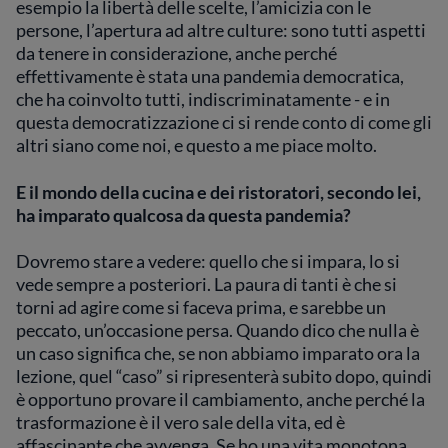
esempio la libertà delle scelte, l’amicizia con le
persone, l’apertura ad altre culture: sono tutti aspetti
da tenere in considerazione, anche perché
effettivamente è stata una pandemia democratica,
che ha coinvolto tutti, indiscriminatamente - e in
questa democratizzazione ci si rende conto di come gli
altri siano come noi, e questo a me piace molto.
E il mondo della cucina e dei ristoratori, secondo lei,
ha imparato qualcosa da questa pandemia?
Dovremo stare a vedere: quello che si impara, lo si
vede sempre a posteriori. La paura di tanti è che si
torni ad agire come si faceva prima, e sarebbe un
peccato, un’occasione persa. Quando dico che nulla è
un caso significa che, se non abbiamo imparato ora la
lezione, quel “caso” si ripresenterà subito dopo, quindi
è opportuno provare il cambiamento, anche perché la
trasformazione è il vero sale della vita, ed è
affascinante che avvenga. Se ho una vita monotona,