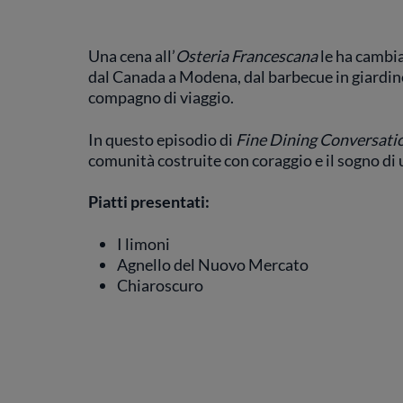
Una cena all’
Osteria Francescana
le ha cambiat
dal Canada a Modena, dal barbecue in giardino 
compagno di viaggio.
In questo episodio di
Fine Dining Conversati
comunità costruite con coraggio e il sogno di 
Piatti presentati:
I limoni
Agnello del Nuovo Mercato
Chiaroscuro