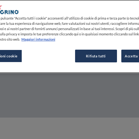
pulsante "Accetta tutti i cookie" acconsenti all'utilizzo di cookie di prima e terza parte (o tecnol
rare la tua esperienza di navigazione web, fare valutazioni sui nostri utenti, raccogliere informa
oi e ai nostri partner di fornirti annunci personalizzati in base ai tuoi interessi. Scopri di più su
ulla privacy e imposta le tue preferenze cliccando qui o in qualsiasi momento cliccando sul lin
stro sito web.
Maggiori informazioni
ioni cookie
Rifiuta tutti
Accetta 