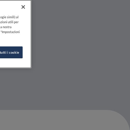
ogie simili) al
zioni utili per
lla nostra
k "Impostazioni
tutti i cookie