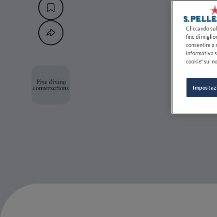
Cliccando sul 
fine di miglio
consentire a n
informativa s
cookie" sul no
Fine dining
conversations
Impostaz