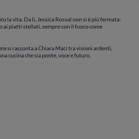
o la vita. Da lì, Jessica Rosval non si è più fermata:
ai piatti stellati, sempre con il fuoco come
ons
si racconta a Chiara Maci tra visioni ardenti,
una cucina che sia ponte, voce e futuro.