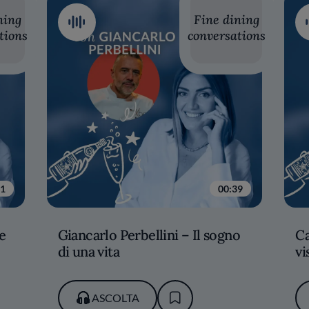
ning
Fine dining
tions
conversations
41
00:39
e
Giancarlo Perbellini – Il sogno
Ca
di una vita
vi
ASCOLTA