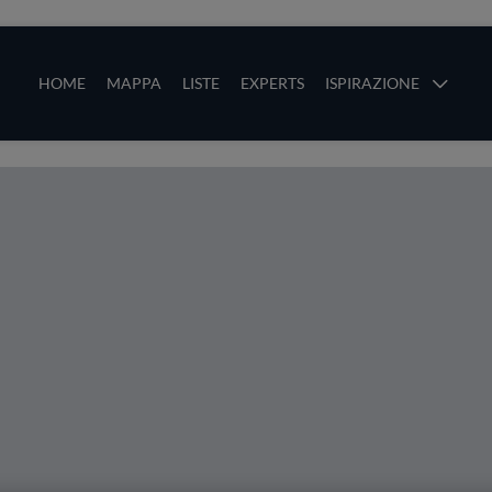
ze
Main navigation
HOME
MAPPA
LISTE
EXPERTS
ISPIRAZIONE
Salta al contenuto principale
li