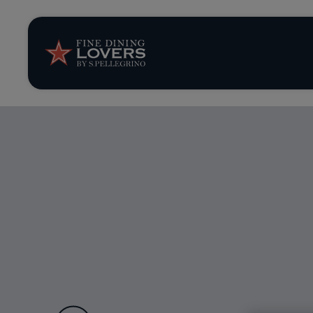
Storie e tenden
Ricette
Trucchi e consig
Serie
Audio URL