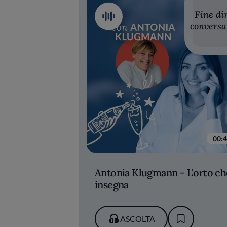
Fine di
conversa
00:
Antonia Klugmann - L'orto ch
insegna
ASCOLTA