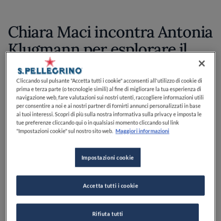
Chiara Maci incontra Antonia
Klugmann per esplorare il
senso del tempo, della
trasformazione e
Cliccando sul pulsante "Accetta tutti i cookie" acconsenti all'utilizzo di cookie di
prima e terza parte (o tecnologie simili) al fine di migliorare la tua esperienza di
dell’identità. Una
navigazione web, fare valutazioni sui nostri utenti, raccogliere informazioni utili
per consentire a noi e ai nostri partner di fornirti annunci personalizzati in base
conversazione sospesa tra
ai tuoi interessi. Scopri di più sulla nostra informativa sulla privacy e imposta le
tue preferenze cliccando qui o in qualsiasi momento cliccando sul link
natura e pensiero.
"Impostazioni cookie" sul nostro sito web.
Maggiori informazioni
Impostazioni cookie
In un luogo ai margini del tempo, tra orti sommersi e
confini porosi, Antonia Klugmann ha piantato se
Accetta tutti i cookie
stessa. E da lì ha fatto nascere una cucina che è terra,
attesa, trasformazione, ma soprattutto libertà.
Rifiuta tutti