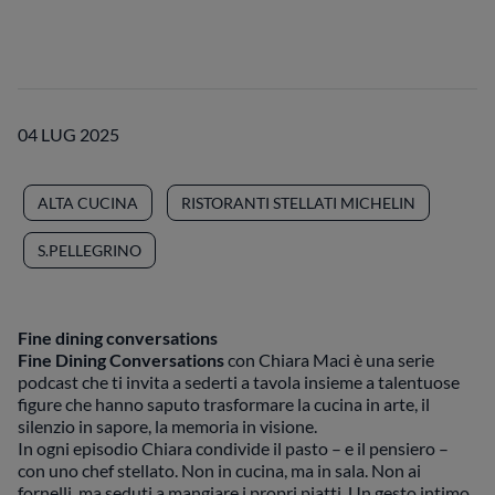
04 LUG 2025
ALTA CUCINA
RISTORANTI STELLATI MICHELIN
S.PELLEGRINO
Fine dining conversations
Fine Dining Conversations
con Chiara Maci è una serie
podcast che ti invita a sederti a tavola insieme a talentuose
figure che hanno saputo trasformare la cucina in arte, il
silenzio in sapore, la memoria in visione.
In ogni episodio Chiara condivide il pasto – e il pensiero –
con uno chef stellato. Non in cucina, ma in sala. Non ai
fornelli, ma seduti a mangiare i propri piatti. Un gesto intimo,