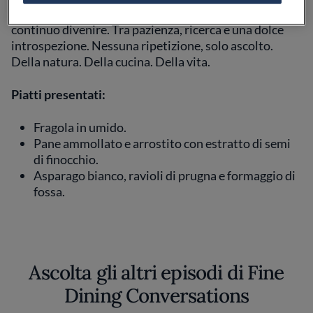
Dove ogni piatto è il capitolo di una visione in
continuo divenire. Tra pazienza, ricerca e una dolce
introspezione. Nessuna ripetizione, solo ascolto.
Della natura. Della cucina. Della vita.
Piatti presentati:
Fragola in umido.
Pane ammollato e arrostito con estratto di semi
di finocchio.
Asparago bianco, ravioli di prugna e formaggio di
fossa.
Ascolta gli altri episodi di Fine
Dining Conversations