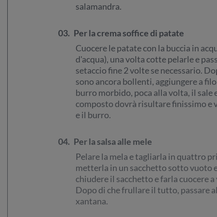
salamandra.
03.
Per la crema soffice di patate
Cuocere le patate con la buccia in acqu
d'acqua), una volta cotte pelarle e pass
setaccio fine 2 volte se necessario. D
sono ancora bollenti, aggiungere a filo
burro morbido, poca alla volta, il sale
composto dovrà risultare finissimo e v
e il burro.
04.
Per la salsa alle mele
Pelare la mela e tagliarla in quattro p
metterla in un sacchetto sotto vuoto e
chiudere il sacchetto e farla cuocere a
Dopo di che frullare il tutto, passare a
xantana.