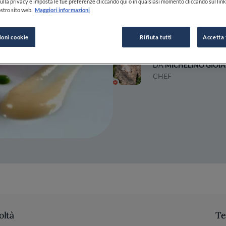
ulla privacy e imposta le tue preferenze cliccando qui o in qualsiasi momento cliccando sul lin
stro sito web.
Maggiori informazioni
12 LUG 2013
ioni cookie
Rifiuta tutti
Accetta 
DA
MICHELINO GIOIA
CHEF
oltà
Te