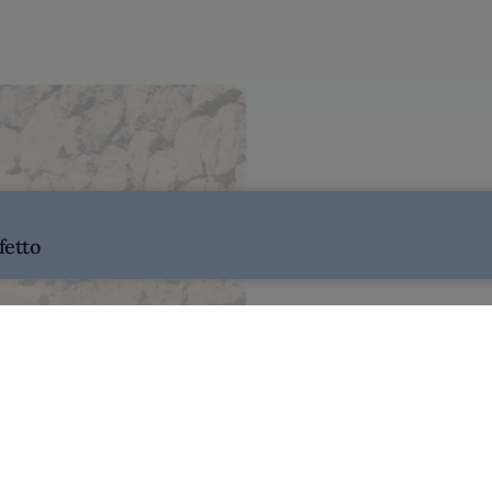
fetto
Classe 1974, Michelino Gioia 
dell’Hotel Il Pellicano, situa
alla sua cucina contemporane
eccellenze toscane e alla loro 
ristorante fine dining di ques
location da sogno a ricevere 
riconoscimento che mantiene