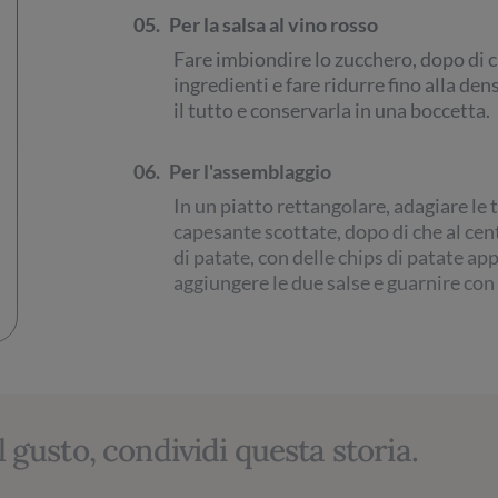
05.
Per la salsa al vino rosso
Fare imbiondire lo zucchero, dopo di che
ingredienti e fare ridurre fino alla de
il tutto e conservarla in una boccetta.
06.
Per l'assemblaggio
In un piatto rettangolare, adagiare le t
capesante scottate, dopo di che al cen
di patate, con delle chips di patate ap
aggiungere le due salse e guarnire con 
l gusto, condividi questa storia.