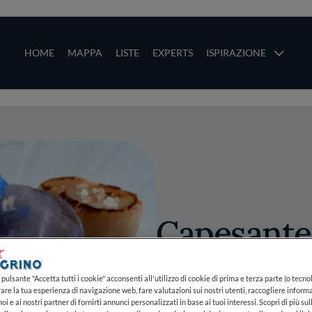
ze
Main navigation
HOME
MAPPA
LISTE
EXPERTS
ISPIRAZIONE
Salta al contenuto principale
li
Capesante,
Croccante,
pulsante "Accetta tutti i cookie" acconsenti all'utilizzo di cookie di prima e terza parte (o tecnol
e Patata A
rare la tua esperienza di navigazione web, fare valutazioni sui nostri utenti, raccogliere informa
oi e ai nostri partner di fornirti annunci personalizzati in base ai tuoi interessi. Scopri di più su