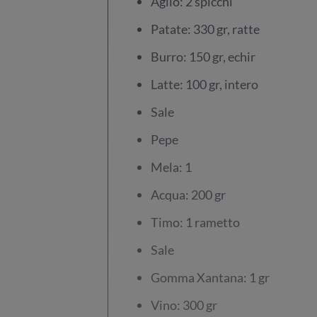
Aglio: 2 spicchi
Patate: 330 gr, ratte
Burro: 150 gr, echir
Latte: 100 gr, intero
Sale
Pepe
Mela: 1
Acqua: 200 gr
Timo: 1 rametto
Sale
Gomma Xantana: 1 gr
Vino: 300 gr