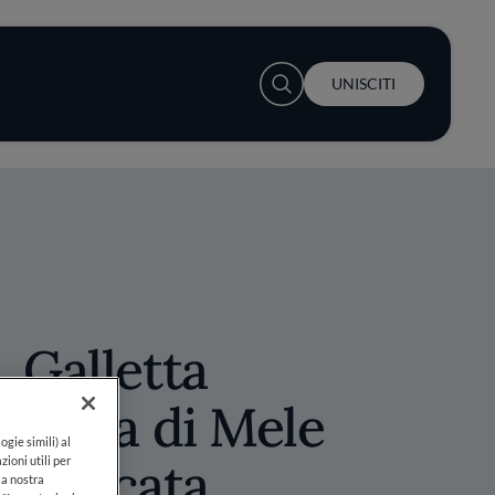
User account menu
UNISCITI
 Galletta
 Salsa di Mele
ogie simili) al
ffumicata
zioni utili per
lla nostra