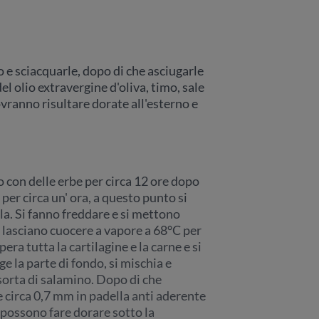
lo e sciacquarle, dopo di che asciugarle
el olio extravergine d'oliva, timo, sale
ovranno risultare dorate all'esterno e
o con delle erbe per circa 12 ore dopo
 per circa un' ora, a questo punto si
la. Si fanno freddare e si mettono
si lasciano cuocere a vapore a 68°C per
era tutta la cartilagine e la carne e si
ge la parte di fondo, si mischia e
 sorta di salamino. Dopo di che
e circa 0,7 mm in padella anti aderente
 possono fare dorare sotto la