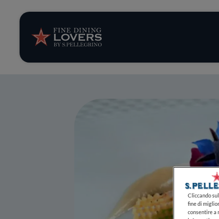
Storie e tenden
Ricette
Trucchi e consig
Serie
Cliccando sul 
fine di miglio
consentire a n