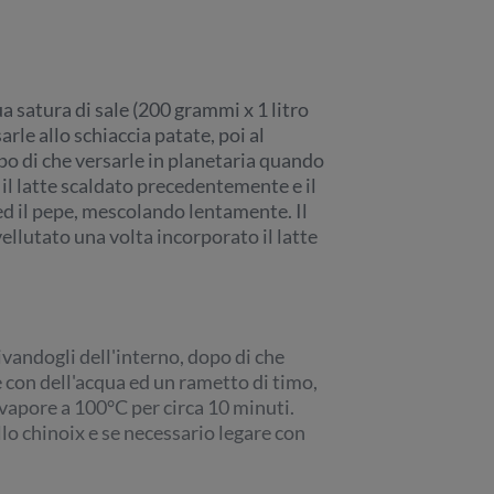
a satura di sale (200 grammi x 1 litro
arle allo schiaccia patate, poi al
opo di che versarle in planetaria quando
 il latte scaldato precedentemente e il
 ed il pepe, mescolando lentamente. Il
ellutato una volta incorporato il latte
rivandogli dell'interno, dopo di che
 con dell'acqua ed un rametto di timo,
 vapore a 100°C per circa 10 minuti.
llo chinoix e se necessario legare con