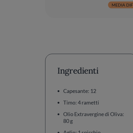
MEDIA DIF
Ingredienti
Capesante: 12
Timo: 4 rametti
Olio Extravergine di Oliva:
80 g
Aglio: 1 spicchio