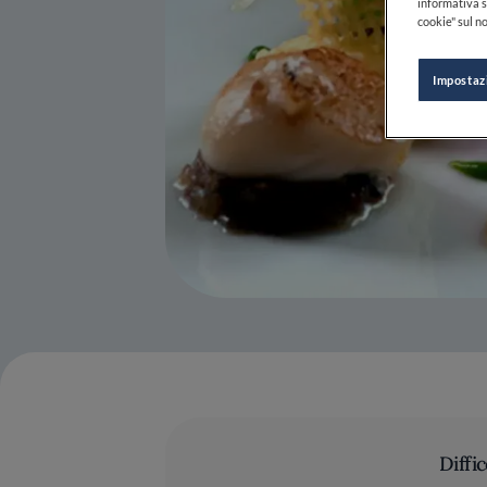
informativa s
cookie" sul no
Impostaz
Diffic