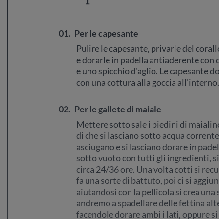
01.
Per le capesante
Pulire le capesante, privarle del coral
e dorarle in padella antiaderente con d
e uno spicchio d'aglio. Le capesante d
con una cottura alla goccia all'interno.
02.
Per le gallete di maiale
Mettere sotto sale i piedini di maialin
di che si lasciano sotto acqua corrente
asciugano e si lasciano dorare in padel
sotto vuoto con tutti gli ingredienti, 
circa 24/36 ore. Una volta cotti si recup
fa una sorte di battuto, poi ci si aggiun
aiutandosi con la pellicola si crea una
andremo a spadellare delle fettina alt
facendole dorare ambi i lati, oppure si