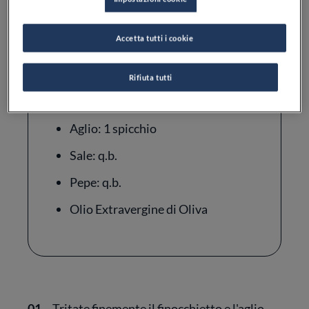
Pinoli: 40 g
Accetta tutti i cookie
Parmigiano Reggiano: 60 g
Uovo: 1
Rifiuta tutti
Finocchietto
Aglio: 1 spicchio
Sale: q.b.
Pepe: q.b.
Olio Extravergine di Oliva
01.
Tritate finemente il finocchietto e l'aglio,