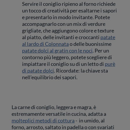
Servire il coniglio ripieno al forno richiede
un tocco di creatività per esaltarne i sapori
e presentarlo in modo invitante. Potete
accompagnarlo con un mix di verdure
grigliate, che aggiungono colore e texture
al piatto, delle invitanti e croccanti
patate
al lardo di Colonnata
o delle buonissime
patate dolci al gratin con le noci
. Per un
contorno più leggero, potete scegliere di
impiattare il coniglio su di un letto di
purè
di patate dolci
. Ricordate: la chiave sta
nell'equilibrio dei sapori.
La carne di coniglio, leggera e magra, è
estremamente versatile in cucina, adatta a
molteplici metodi di cottura
- in umido, al
forno, arrosto, saltato in padella o con svariati