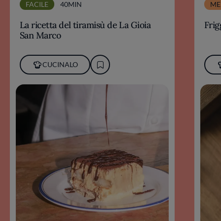
FACILE
40MIN
ME
La ricetta del tiramisù de La Gioia
Frig
San Marco
CUCINALO