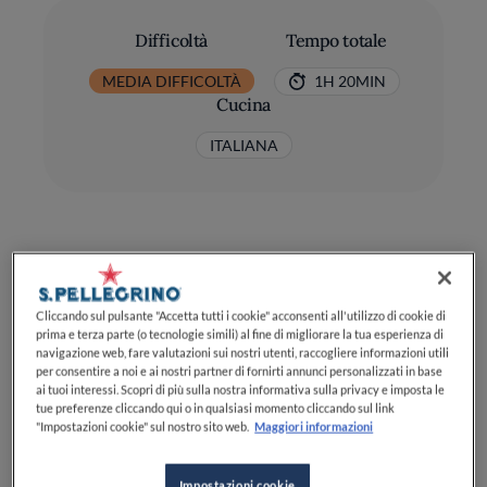
Difficoltà
Tempo totale
MEDIA DIFFICOLTÀ
1H 20MIN
Cucina
ITALIANA
Ingredienti
Cliccando sul pulsante "Accetta tutti i cookie" acconsenti all'utilizzo di cookie di
prima e terza parte (o tecnologie simili) al fine di migliorare la tua esperienza di
navigazione web, fare valutazioni sui nostri utenti, raccogliere informazioni utili
per consentire a noi e ai nostri partner di fornirti annunci personalizzati in base
Coniglio: 400 g, già disossato
ai tuoi interessi. Scopri di più sulla nostra informativa sulla privacy e imposta le
tue preferenze cliccando qui o in qualsiasi momento cliccando sul link
"Impostazioni cookie" sul nostro sito web.
Maggiori informazioni
Carne macinata di vitello: 400 g
Pancetta tesa: 250 g
Impostazioni cookie