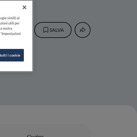
ogie simili) al
zioni utili per
lla nostra
SALVA
k "Impostazioni
tutti i cookie
Cucina