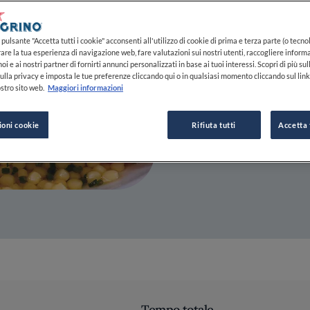
23 AGO 2023
pulsante "Accetta tutti i cookie" acconsenti all'utilizzo di cookie di prima e terza parte (o tecnol
rare la tua esperienza di navigazione web, fare valutazioni sui nostri utenti, raccogliere informa
DA
FINE DINING LOVERS
oi e ai nostri partner di fornirti annunci personalizzati in base ai tuoi interessi. Scopri di più su
REDAZIONE
ulla privacy e imposta le tue preferenze cliccando qui o in qualsiasi momento cliccando sul lin
stro sito web.
Maggiori informazioni
ioni cookie
Rifiuta tutti
Accetta 
Tempo totale