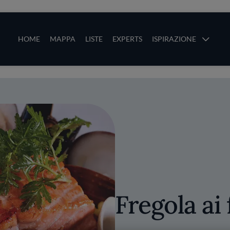
ze
Main navigation
HOME
MAPPA
LISTE
EXPERTS
ISPIRAZIONE
Salta al contenuto principale
li
Fregola ai 