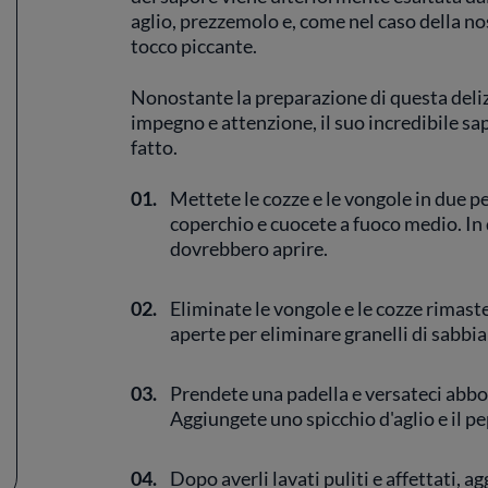
aglio, prezzemolo e, come nel caso della no
tocco piccante.
Nonostante la preparazione di questa delizi
impegno e attenzione, il suo incredibile s
fatto.
01.
Mettete le cozze e le vongole in due pe
coperchio e cuocete a fuoco medio. In
dovrebbero aprire.
02.
Eliminate le vongole e le cozze rimaste
aperte per eliminare granelli di sabbia
03.
Prendete una padella e versateci abbon
Aggiungete uno spicchio d'aglio e il pe
04.
Dopo averli lavati puliti e affettati, a