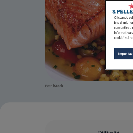
Cliccando sul 
fine di miglio
consentire a n
informativa s
cookie" sul no
Impostaz
Foto
iStock
Difficoltà