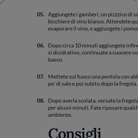
05.
Aggiungete i gamberi, un pizzzico di sa
bicchiere di vino bianco. Attendete qu
evaporare il vino, e aggiungete i pomod
06.
Dopo circa 10 minuti aggiungete infine
si disidratino, continuate a cuocere s
basso.
07.
Mettete sul fuoco una pentola con abb
po' di sale e poi subito dopo la fregola
08.
Dopo averla scolata, versate la fregol
per alcuni minuti. Fate riposare qual
ambiente.
Consigli