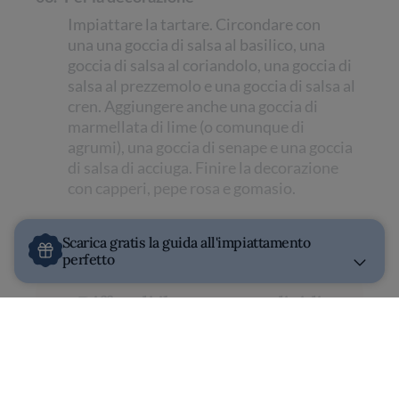
Impiattare la tartare. Circondare con
una una goccia di salsa al basilico, una
goccia di salsa al coriandolo, una goccia di
salsa al prezzemolo e una goccia di salsa al
cren. Aggiungere anche una goccia di
marmellata di lime (o comunque di
agrumi), una goccia di senape e una goccia
di salsa di acciuga. Finire la decorazione
con capperi, pepe rosa e gomasio.
Scarica gratis la guida all'impiattamento
perfetto
Diffondi il gusto, condividi
questa storia.
CONDIVIDI