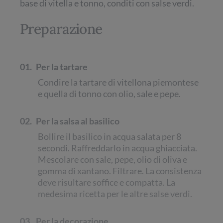
base di vitella e tonno, conditi con salse verdi.
Preparazione
01.
Per la tartare
Condire la tartare di vitellona piemontese
e quella di tonno con olio, sale e pepe.
02.
Per la salsa al basilico
Bollire il basilico in acqua salata per 8
secondi. Raffreddarlo in acqua ghiacciata.
Mescolare con sale, pepe, olio di oliva e
gomma di xantano. Filtrare. La consistenza
deve risultare soffice e compatta. La
medesima ricetta per le altre salse verdi.
03.
Per la decorazione