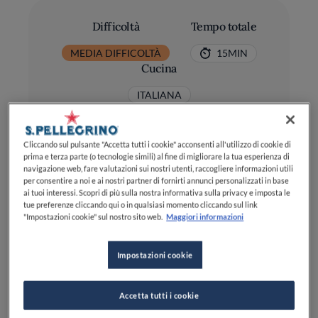
Difficoltà
Tempo totale
MEDIA DIFFICOLTÀ
15MIN
Cucina
ITALIANA
Cliccando sul pulsante "Accetta tutti i cookie" acconsenti all'utilizzo di cookie di
prima e terza parte (o tecnologie simili) al fine di migliorare la tua esperienza di
navigazione web, fare valutazioni sui nostri utenti, raccogliere informazioni utili
per consentire a noi e ai nostri partner di fornirti annunci personalizzati in base
ai tuoi interessi. Scopri di più sulla nostra informativa sulla privacy e imposta le
Ingredienti
tue preferenze cliccando qui o in qualsiasi momento cliccando sul link
"Impostazioni cookie" sul nostro sito web.
Maggiori informazioni
Tonno Sottolio Sgocciolato: 150 g
Impostazioni cookie
Olio Extravergine di Oliva: 170 ml
Accetta tutti i cookie
Uova: 3