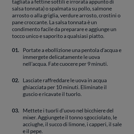
tagliata a fettine sottili e irrorata appunto di
salsa tonnata) o spalmata su pollo, salmone
arrosto o alla griglia, verdure arrosto, crostini o
pane croccante. La salsa tonnata è un
condimento facile da preparare e aggiunge un
tocco unico e saporito a qualsiasi piatto.
01.
Portate a ebollizione una pentola d'acqua e
immergete delicatamente le uova
nell'acqua. Fate cuocere per 9 minuti.
02.
Lasciate raffreddare le uova in acqua
ghiacciata per 10 minuti. Eliminate il
guscio e ricavate il tuorlo.
03.
Mettete i tuorli d'uovo nel bicchiere del
mixer. Aggiungete il tonno sgocciolato, le
acciughe, il succo di limone, i capperi, il sale
e il pepe.