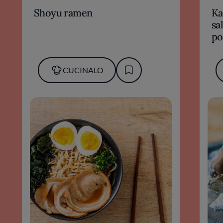
Shoyu ramen
Ka
sa
po
Ch
CUCINALO