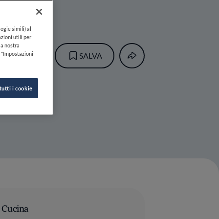
ogie simili) al
zioni utili per
lla nostra
k "Impostazioni
SALVA
tutti i cookie
Cucina