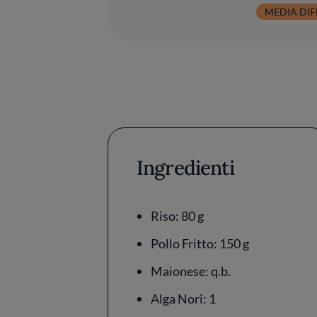
MEDIA DIF
Ingredienti
Riso: 80 g
Pollo Fritto: 150 g
Maionese: q.b.
Alga Nori: 1