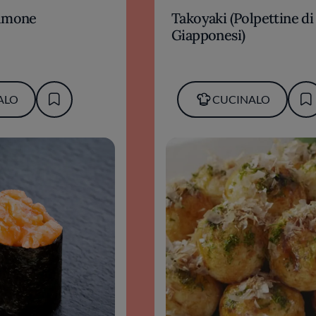
almone
Takoyaki (Polpettine di
Giapponesi)
ALO
CUCINALO