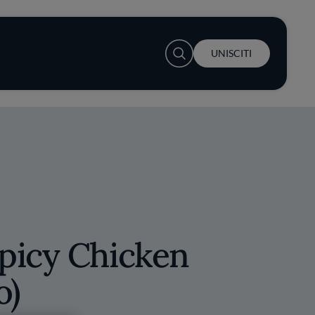
User account menu
UNISCITI
picy Chicken
o)