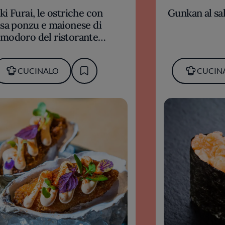
ki Furai, le ostriche con
Gunkan al s
lsa ponzu e maionese di
modoro del ristorante
otto Chotto di Molfetta
CUCINALO
CUCIN