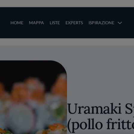
ze
Main navigation
HOME
MAPPA
LISTE
EXPERTS
ISPIRAZIONE
Salta al contenuto principale
li
Uramaki S
(pollo fritt