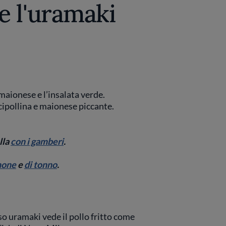
 l'uramaki
 maionese e l’insalata verde.
cipollina e maionese piccante.
lla
con i gamberi
.
mone
e
di tonno
.
so uramaki vede il pollo fritto come