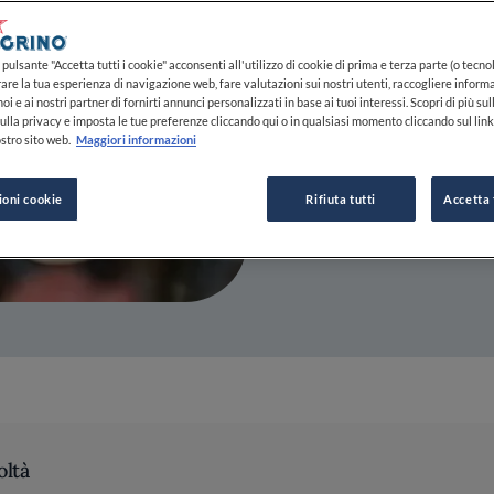
10 DIC 2018
pulsante "Accetta tutti i cookie" acconsenti all'utilizzo di cookie di prima e terza parte (o tecnol
rare la tua esperienza di navigazione web, fare valutazioni sui nostri utenti, raccogliere informa
oi e ai nostri partner di fornirti annunci personalizzati in base ai tuoi interessi. Scopri di più su
DA
FINE DINING LOVERS
ulla privacy e imposta le tue preferenze cliccando qui o in qualsiasi momento cliccando sul lin
REDAZIONE
stro sito web.
Maggiori informazioni
ioni cookie
Rifiuta tutti
Accetta 
oltà