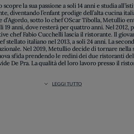
copre la sua passione a soli 14 anni e studia all’isti
nte, diventando l’enfant prodige dell’alta cucina i
e d’Agordo, sotto lo chef OScar Tibolla, Metullio entr
 19 anni, dove resterà per quattro anni. Nel 2012, p
ive chef Fabio Cucchelli lascia il ristorante. Il gio
f stellato italiano nel 2013, a soli 24 anni. La second
onale. Nel 2019, Metullio decide di tornare nella 
uova sfida prendendo le redini dei due ristoranti d
ide De Pra. La qualità del loro lavoro presso il ris
alla seconda nel 2020, riconoscimento riconfermato 
 per aver contribuito significativamente a trasformar
 Golose. Alla fine del 2024, viene annunciato il trasf
LEGGI TUTTO
imavera 2025 negli spazi del Palazzo Dreher, situato 
Ristoranti