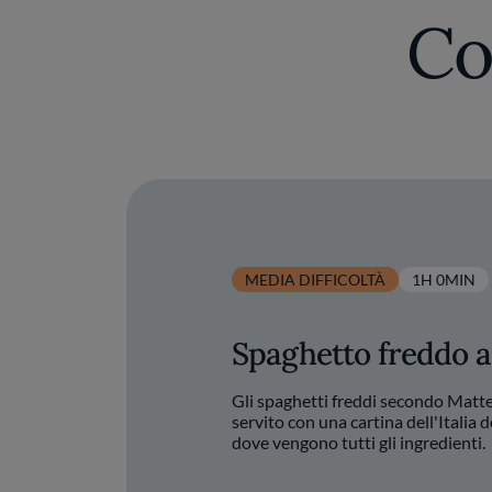
personale. I sapori del mare e della terra 
Co
evocano l’oriente. Per il ristorante H
chilometro vero”, che valorizza ingredienti 
Spaghettino km 4.925
è un esempio perfetto 
freddo Benedetto Cavalieri cotto in acq
un’esperienza di gusto unica
MEDIA DIFFICOLTÀ
1H 0MIN
Spaghetto freddo 
Gli spaghetti freddi secondo Matte
servito con una cartina dell'Italia 
dove vengono tutti gli ingredienti.