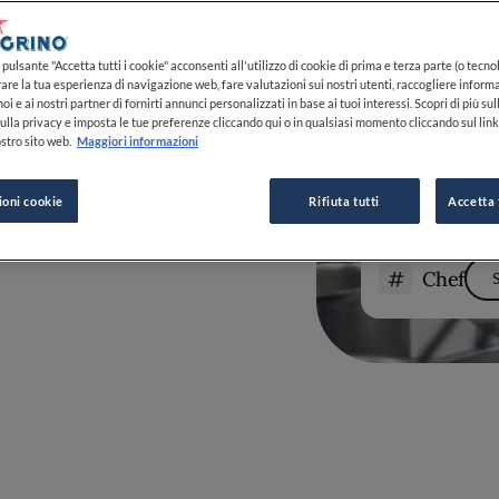
la sua Trieste natia: Matteo Metullio è alla
ccolo, in binomio con lo chef Davide De
italiano a guadagnare una stella Michelin
pulsante "Accetta tutti i cookie" acconsenti all'utilizzo di cookie di prima e terza parte (o tecnol
giovane bistellato nel 2017 per il suo
rare la tua esperienza di navigazione web, fare valutazioni sui nostri utenti, raccogliere informa
o, lo chef triestino propone nella sua
oi e ai nostri partner di fornirti annunci personalizzati in base ai tuoi interessi. Scopri di più su
novative della scena gastronomica italiana
ulla privacy e imposta le tue preferenze cliccando qui o in qualsiasi momento cliccando sul lin
stro sito web.
Maggiori informazioni
ioni cookie
Rifiuta tutti
Accetta 
Chef