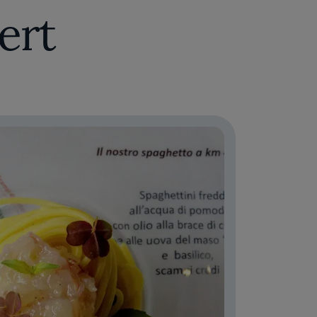
nei suoi piatti li fonde con ispirazioni che
ert
on lo chef Davide De Pra, una cucina “a
piatti per celebrare l’alta cucina. Il piatto
ati da lontano: si tratta di uno spaghettino
 alici e olio affumicato. Il risultato è
’incontro attraverso il cibo.