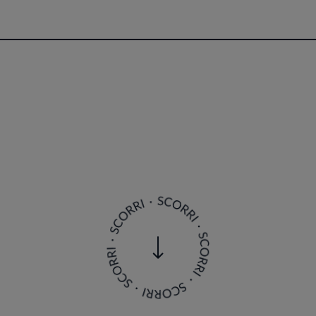
te gourmet Harry’s Piccolo con lo chef Davide De Pra
o del Grand Hotel Duchi d’Aosta, in piazza Unità d'It
Palazzo Dreher, in via San Nicolò. Qui l’Harry’s Piccor
ucina a vista. I due chef, che hanno creato un'insegn
sima qualità - la stessa che ha permesso al ristorant
iconoscimenti, tra cui le due stelle Michelin arriva
atti à la carte e di quattro percorsi gastronomici c
e le proposte più innovative;
L'Incontro
, un menu che
creature che popolano il mare, ma anche la laguna e l
tempo accompagna il duo culinario.
Ricette e piatti
 cucine di grande prestigio, lo chef Matteo Metullio
 valorizzando la materia prima attraverso l’esploraz
n ruolo fondamentale nella formazione del suo stile: l
stronomica unica, che Metullio porta avanti con pas