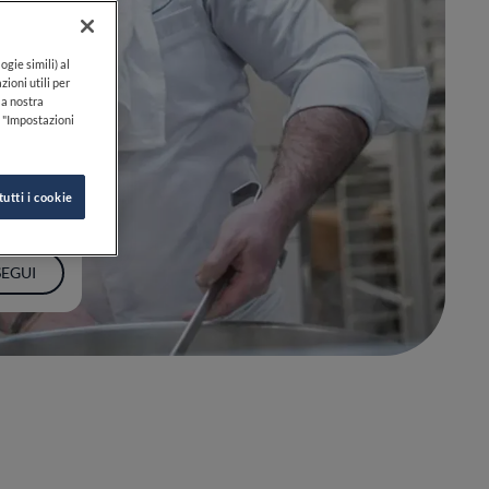
ogie simili) al
zioni utili per
lla nostra
k "Impostazioni
tutti i cookie
SEGUI