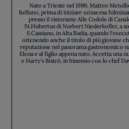
Nato a Trieste nel 1989, Matteo Metullio s
Belluno, prima di iniziare un'ascesa fulmina
presso il ristorante Alle Codole di Canal
St.Hubertus di Norbert Niederkofler, a soli
S.Cassiano, in Alta Badia, quando l'execut
ottenendo anche il titolo di più giovane che
reputazione nel panorama gastronomico nazi
Elena e al figlio appena nato. Accetta una n
e Harry’s Bistrò, in binomio con lo chef Dav
prima stella Michelin nel 2019, seguita d
sindaco di Trieste il sigillo trecentesco,
Premio Miglior Chef della Guida di Identità
ha riaperto nella pr