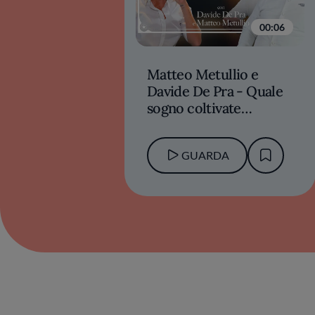
00:06
Matteo Metullio e
Davide De Pra - Quale
sogno coltivate
ancora?
GUARDA