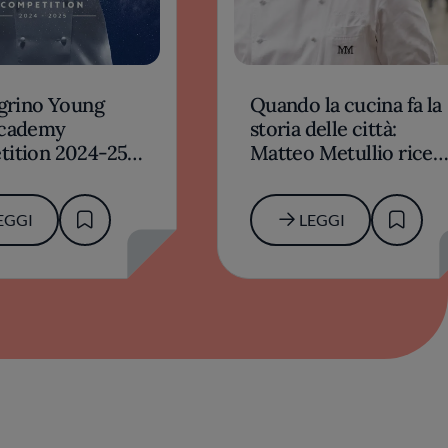
egrino Young
Quando la cucina fa la
Academy
storia delle città:
ition 2024-25:
Matteo Metullio ricev
ronto per la
il sigillo trecentesco d
regionale italiana
Trieste
EGGI
LEGGI