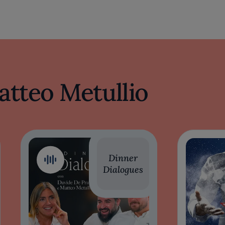
atteo Metullio
Dinner
Dialogues