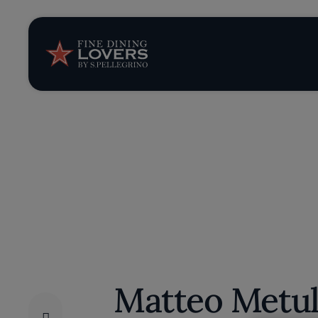
Storie e tenden
Ricette
Trucchi e consig
Serie
Matteo Metul