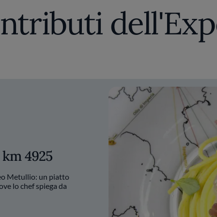
sono una fonte di grande ispirazione per lo chef, che 
ntributi dell'Exp
arry’s Piccolo, ha messo a punto, in collaborazione c
arrivati da vicino e da lontano, che s’incontrano nei 
della loro visione, unendo ingredienti locali e arriv
ua di pomodoro e mantecato a freddo con colatura di
, che invita a scoprire la bellezza del viaggio e dell
a km 4925
o Metullio: un piatto
dove lo chef spiega da