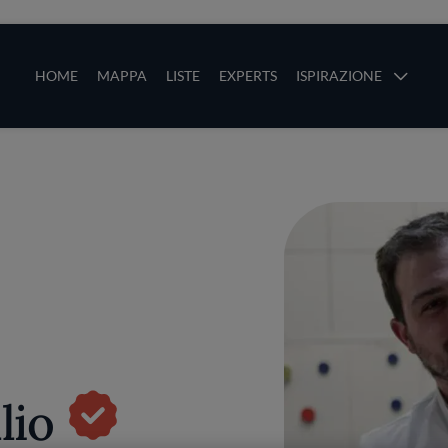
ze
Main navigation
HOME
MAPPA
LISTE
EXPERTS
ISPIRAZIONE
Salta al contenuto principale
li
lio