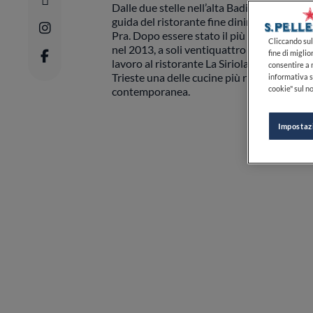
Dalle due stelle nell’alta Badia a quelle nel
guida del ristorante fine dining Harry’s Pi
Pra. Dopo essere stato il più giovane chef 
Cliccando sul 
nel 2013, a soli ventiquattro anni, e il più 
fine di miglio
lavoro al ristorante La Siriola di S.Cassian
consentire a n
Trieste una delle cucine più ricercate e in
informativa s
cookie" sul no
contemporanea.
Impostaz