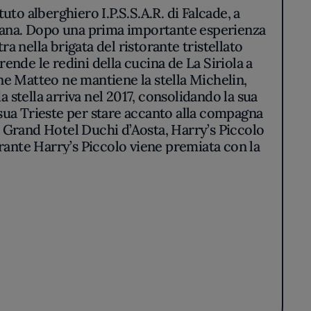
tuto alberghiero I.P.S.S.A.R. di Falcade, a
taliana. Dopo una prima importante esperienza
a nella brigata del ristorante tristellato
rende le redini della cucina de La Siriola a
vane Matteo ne mantiene la stella Michelin,
a stella arriva nel 2017, consolidando la sua
sua Trieste per stare accanto alla compagna
el Grand Hotel Duchi d’Aosta, Harry’s Piccolo
torante Harry’s Piccolo viene premiata con la
fino ad oggi. Nel 2022, lo chef riceve dal
e il profilo gastronomico della città, e il
erimento dell’Harry’s Piccolo: il ristorante
nel cuore di Trieste.