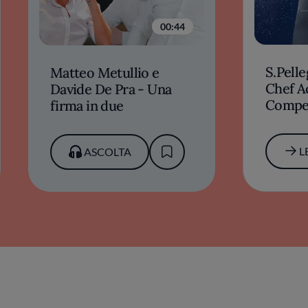
00:44
S.Pell
Matteo Metullio e
Chef 
Davide De Pra - Una
Compet
firma in due
tutto p
finale 
L
ASCOLTA