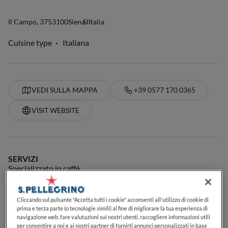
Il Campo, 37
53100
Siena
SI
Italia
Cuisine type
Italiana
VEDI SULLA MAPPA
+39 0577 170 0365
VISIT WEBSITE
SERVIZI
Specializzato in caffè
Cliccando sul pulsante "Accetta tutti i cookie" acconsenti all'utilizzo di cookie di
prima e terza parte (o tecnologie simili) al fine di migliorare la tua esperienza di
navigazione web, fare valutazioni sui nostri utenti, raccogliere informazioni utili
per consentire a noi e ai nostri partner di fornirti annunci personalizzati in base