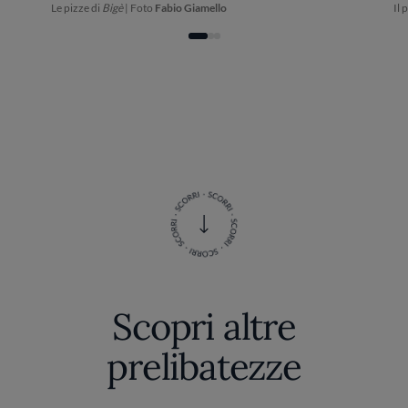
Le pizze di
Bigè
| Foto
Fabio Giamello
Il 
Scopri altre
prelibatezze