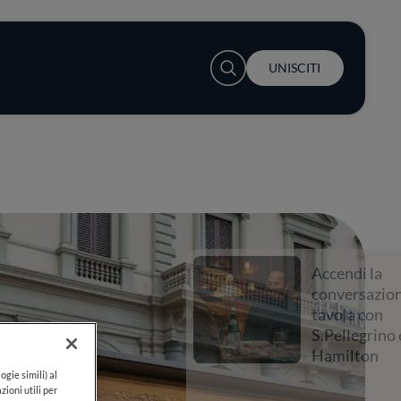
User account menu
UNISCITI
Accendi la
conversazione a
tavola con
S.Pellegrino e Lewis
Hamilton
ogie simili) al
zioni utili per