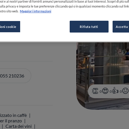
oi e ai nostri partner di fornirti annunci personalizzati in base ai tuoi interessi. Scopri di più su
ulla privacy e imposta le tue preferenze cliccando qui o in qualsiasi momento cliccando sul lin
stro sito web.
Maggiori informazioni
ioni cookie
Rifiuta tutti
Accetta 
 055 210236
0
0
0
izzato in caffè
er il pranzo
Carta dei vini