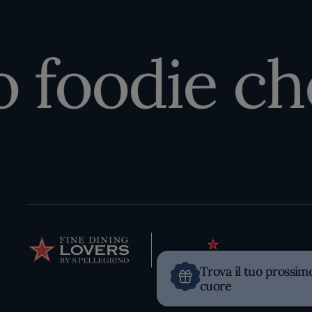
foodie che 
Trova il tuo prossim
cuore