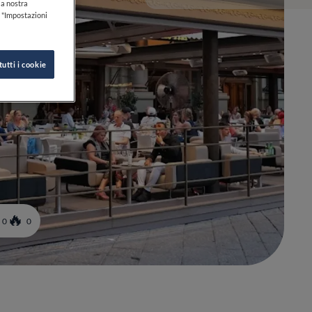
lla nostra
k "Impostazioni
tutti i cookie
0
0