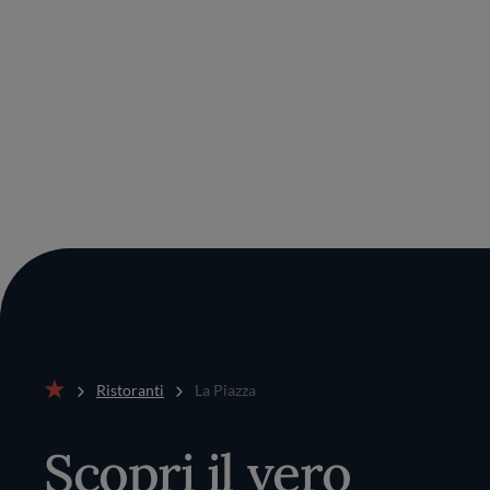
Ristoranti
La Piazza
Home
Scopri il vero