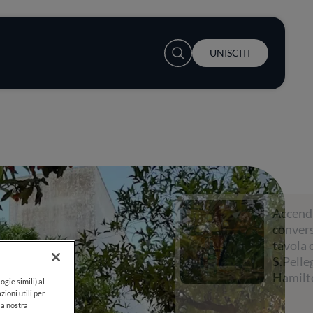
User account menu
UNISCITI
Accendi la
conversazione a
tavola con
S.Pellegrino e Lewis
Hamilton
ogie simili) al
zioni utili per
lla nostra