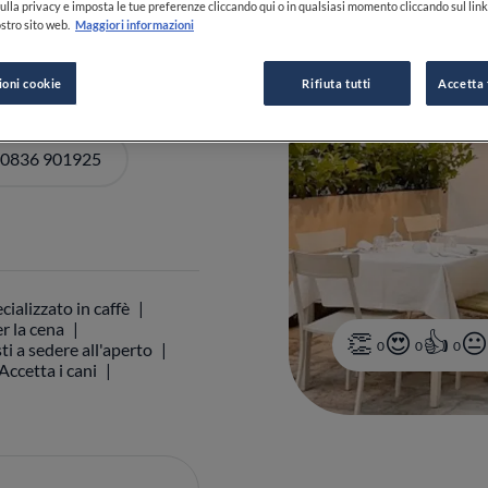
ulla privacy e imposta le tue preferenze cliccando qui o in qualsiasi momento cliccando sul lin
stro sito web.
Maggiori informazioni
DI ORARI
ioni cookie
Rifiuta tutti
Accetta 
 0836 901925
cializzato in caffè
r la cena
0
0
0
ti a sedere all'aperto
Accetta i cani