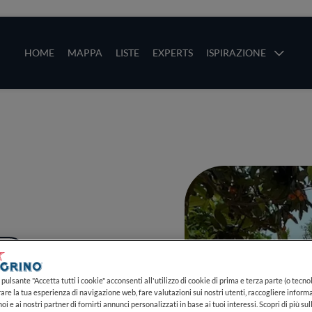
ze
Main navigation
HOME
MAPPA
LISTE
EXPERTS
ISPIRAZIONE
Salta al contenuto principale
li
PIÙ
pulsante "Accetta tutti i cookie" acconsenti all'utilizzo di cookie di prima e terza parte (o tecnol
rare la tua esperienza di navigazione web, fare valutazioni sui nostri utenti, raccogliere informa
oi e ai nostri partner di fornirti annunci personalizzati in base ai tuoi interessi. Scopri di più su