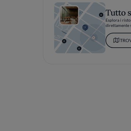
Tutto 
Esplora i risto
direttamente s
TROV