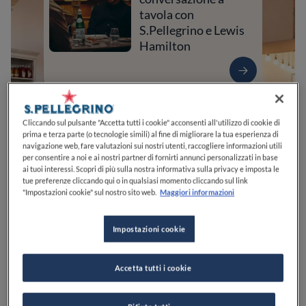
tavola con
S.Pellegrino e Lewis
Hamilton
Cliccando sul pulsante "Accetta tutti i cookie" acconsenti all'utilizzo di cookie di
prima e terza parte (o tecnologie simili) al fine di migliorare la tua esperienza di
navigazione web, fare valutazioni sui nostri utenti, raccogliere informazioni utili
per consentire a noi e ai nostri partner di fornirti annunci personalizzati in base
ai tuoi interessi. Scopri di più sulla nostra informativa sulla privacy e imposta le
tue preferenze cliccando qui o in qualsiasi momento cliccando sul link
"Impostazioni cookie" sul nostro sito web.
Maggiori informazioni
0
0
0
0
0
Impostazioni cookie
Accetta tutti i cookie
SP59, KM 03
73020
Palmariggi
LE
Italia
CHIUSO
Apre
Domenica,
09:30-23:00
VEDI ORARI