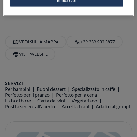
Rifiuta tutti
PREZZO
VEDI SULLA MAPPA
+39 339 532 5877
VISIT WEBSITE
SERVIZI
Per bambini
Buoni dessert
Specializzato in caffè
Perfetto per il pranzo
Perfetto per la cena
Lista di birre
Carta dei vini
Vegetariano
Posti a sedere all'aperto
Accetta i cani
Adatto ai gruppi