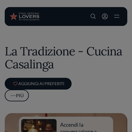
User account m
Salta al contenuto principale
La Tradizione - Cucina
Casalinga
AGGIUNGI AI PREFERITI
PIÙ
Accendi la
conversazione a