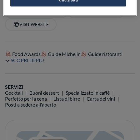
VEDI SULLA MAPPA
+39 0473 244071
VISIT WEBSITE
Food Awards
Guide Michelin
Guide ristoranti
SCOPRI DI PIÙ
SERVIZI
Cocktail
Buoni dessert
Specializzato in caffè
Perfetto per la cena
Lista di birre
Carta dei vini
Posti a sedere all'aperto