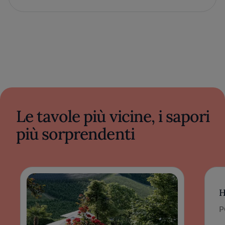
Le tavole più vicine, i sapori
più sorprendenti
H
P