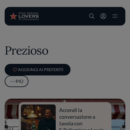
User account m
Salta al contenuto principale
Prezioso
AGGIUNGI AI PREFERITI
PIÙ
Accendi la
conversazione a
tavola con