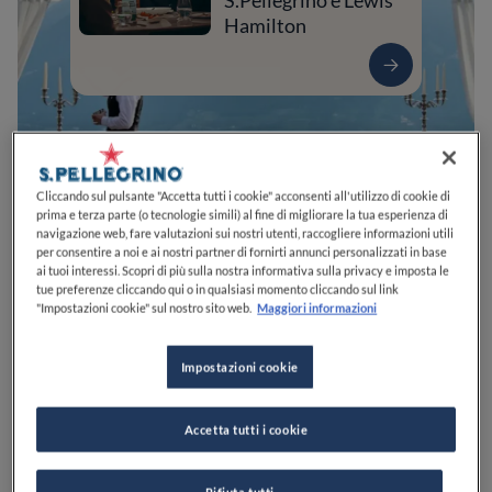
S.Pellegrino e Lewis
Hamilton
Cliccando sul pulsante "Accetta tutti i cookie" acconsenti all'utilizzo di cookie di
prima e terza parte (o tecnologie simili) al fine di migliorare la tua esperienza di
navigazione web, fare valutazioni sui nostri utenti, raccogliere informazioni utili
per consentire a noi e ai nostri partner di fornirti annunci personalizzati in base
ai tuoi interessi. Scopri di più sulla nostra informativa sulla privacy e imposta le
tue preferenze cliccando qui o in qualsiasi momento cliccando sul link
0
0
0
0
0
"Impostazioni cookie" sul nostro sito web.
Maggiori informazioni
Impostazioni cookie
Fragsburg, 3
39012
Merano
BZ
Italia
Accetta tutti i cookie
CHIUSO
Apre
Sabato,
19:00-21:00
VEDI ORARI
Rifiuta tutti