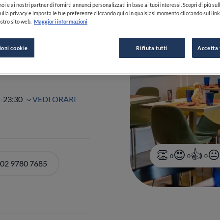
oi e ai nostri partner di fornirti annunci personalizzati in base ai tuoi interessi. Scopri di più su
ulla privacy e imposta le tue preferenze cliccando qui o in qualsiasi momento cliccando sul lin
stro sito web.
Maggiori informazioni
PIÙ
ioni cookie
Rifiuta tutti
Accetta 
0-23:30
VEDI ORARI
0
0
0
 02 9780 7685