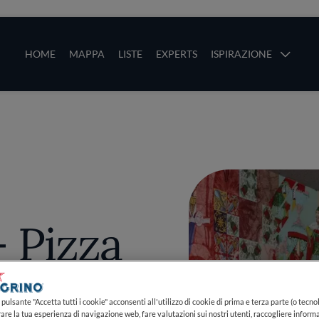
ze
Main navigation
HOME
MAPPA
LISTE
EXPERTS
ISPIRAZIONE
Salta al contenuto principale
li
 Pizza
pulsante "Accetta tutti i cookie" acconsenti all'utilizzo di cookie di prima e terza parte (o tecnol
rare la tua esperienza di navigazione web, fare valutazioni sui nostri utenti, raccogliere informa