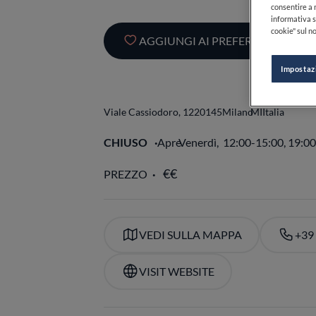
consentire a n
informativa s
cookie" sul no
AGGIUNGI AI PREFERITI
Impostaz
Viale Cassiodoro, 12
20145
Milano
MI
Italia
CHIUSO
Apre
Venerdì,
12:00-15:00, 19:0
PREZZO
VEDI SULLA MAPPA
+39
VISIT WEBSITE