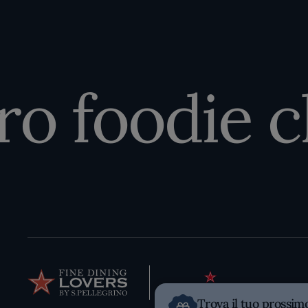
o foodie che
Trova il tuo prossim