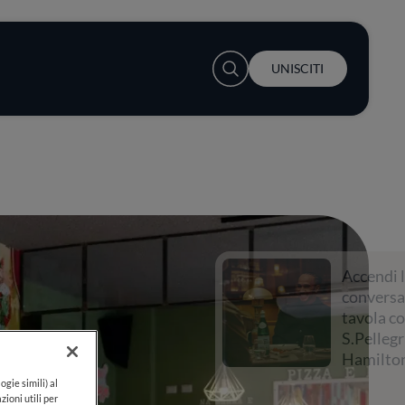
User account menu
UNISCITI
Accendi la
conversazione a
tavola con
S.Pellegrino e Lewis
Hamilton
ogie simili) al
zioni utili per