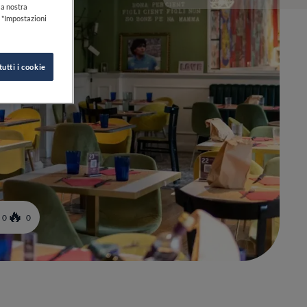
lla nostra
k "Impostazioni
tutti i cookie
0
0