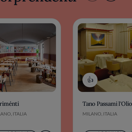
1
triménti
Tano Passami l'Oli
ANO, ITALIA
MILANO, ITALIA