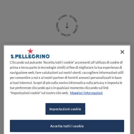
Cucinare davanti a
Carlo Cracco
è una prospettiva
che, dopo aver visto le sue - spesso fumantine -
Cliccando sul pulsante "Accetta tutti i cookie" acconsenti all'utilizzo di cookie di
prima e terza parte (o tecnologie simili) al fine di migliorare la tua esperienza di
reazioni a Masterchef, è terrorizzante. Ma cucinare le
navigazione web, fare valutazioni sui nostri utenti, raccogliere informazioni utili
ricette di Carlo Cracco
, nella solitudine della nostra
per consentire a noi e ai nostri partner di fornirti annunci personalizzati in base
cucina? Una prospettiva decisamente meno
ai tuoi interessi. Scopri di più sulla nostra informativa sulla privacy e imposta le
tue preferenze cliccando qui o in qualsiasi momento cliccando sul link
spaventosa.
"Impostazioni cookie" sul nostro sito web.
Maggiori informazioni
Ovviamente, pur con tutta la nostra buona volontà,
Impostazioni cookie
non tutte le ricette di Cracco sono replicabili.
Il cubo
di insalata russa caramellata
, ad esempio: uno dei
piatti più noti dello chef meneghino, di una semplicità
Accetta tutti i cookie
apparente e, in realtà, di una complessità stordente.