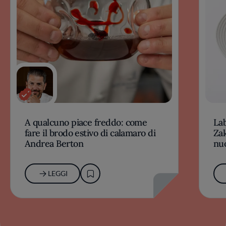
A qualcuno piace freddo: come
Lab
fare il brodo estivo di calamaro di
Zak
Andrea Berton
nu
LEGGI