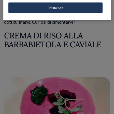
Rifiuta tutti
Noi abbiamo raccolto quattro ricette firmate
Carlo
Cracco
, tutte realizzabili pur senza avere particolari
doti culinarie. Curiosi di cimentarvi?
CREMA DI RISO ALLA
BARBABIETOLA E CAVIALE