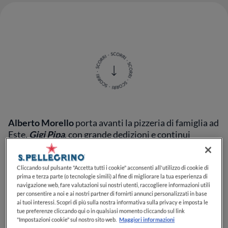
Alberto Morello
porta avanti la pizzeria di famiglia ad
Este,
Gigi Pipa
, con grande dedizioni e continui
traguardi raggiunti. Merito di una passione trasmessa
dal padre che si traduce in ricerca quotidiana su
lievitati e farine ma anche nella cura dell'orto con cui
Cliccando sul pulsante "Accetta tutti i cookie" acconsenti all'utilizzo di cookie di
prima e terza parte (o tecnologie simili) al fine di migliorare la tua esperienza di
realizza topping freschi e di stagione.
navigazione web, fare valutazioni sui nostri utenti, raccogliere informazioni utili
per consentire a noi e ai nostri partner di fornirti annunci personalizzati in base
ai tuoi interessi. Scopri di più sulla nostra informativa sulla privacy e imposta le
La sua intervista a
Fine Dining Lovers
.
tue preferenze cliccando qui o in qualsiasi momento cliccando sul link
"Impostazioni cookie" sul nostro sito web.
Maggiori informazioni