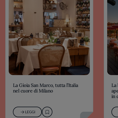
La Gioia San Marco, tutta l’Italia
La 
nel cuore di Milano
ape
in 
LEGGI