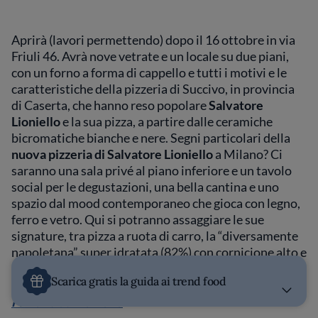
Aprirà (lavori permettendo) dopo il 16 ottobre in via
Friuli 46. Avrà nove vetrate e un locale su due piani,
con un forno a forma di cappello e tutti i motivi e le
caratteristiche della pizzeria di Succivo, in provincia
di Caserta, che hanno reso popolare
Salvatore
Lioniello
e la sua pizza, a
partire dalle ceramiche
bicromatiche bianche e nere. Segni particolari della
nuova pizzeria di
Salvatore Lioniello
a Milano? Ci
saranno una sala privé al piano inferiore e un tavolo
social per le degustazioni, una bella cantina e uno
spazio dal mood contemporaneo che gioca con legno,
ferro e vetro. Qui si potranno assaggiare le sue
signature, tra pizza a ruota di carro, la “diversamente
napoletana” super idratata (82%) con cornicione alto e
il “sandwich di pizza” dalla consistenza crunchy.
Scarica gratis la guida ai trend food
Pizzeria da Lioniello