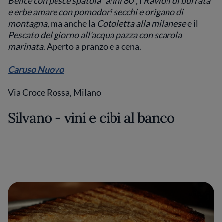
Belice con pesce spatola “anni 80”,
i
Ravioli di burrata
e erbe amare con pomodori secchi e origano di
montagna
, ma anche la
Cotoletta alla milanese
e il
Pescato del giorno all'acqua pazza con scarola
marinata
. Aperto a pranzo e a cena.
Caruso Nuovo
Via Croce Rossa, Milano
Silvano - vini e cibi al banco