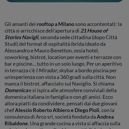
Gli amanti dei
rooftop a Milano
sono accontentati: la
città si arricchisce dell’apertura di
21 House of
Stories Navigli
, seconda sede cittadina (dopo Città
Studi) del format di ospitalità ibrida ideato da
Alessandro e Mauro Benetton, ossia hotel,
coworking, bistrot, location per eventi e terrazze con
bar e piscine… tutto in un solo luogo. Per un aperitivo
in terrazza c’è
I Mirador
, skybar a bordo piscina per
un'esperienza con vista a 360 gradi sulla città. Non
manca il bistrot, affacciato sul Naviglio. Si chiama
Domenica
e si ispira alle atmosfere conviviali della
domenica italiana in famiglia o con gli amici. Ecco
allora piatti da condividere, pensati dai due giovani
chef
Alessio Roberto Albiero e Diego Pioli
, con la
consulenza di Arco srl, società fondata da
Andrea
Ribaldone
. Una grande cucina a vista si affaccia sulla