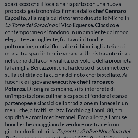
spazi, ecco che il locale ha riaperto con una nuova
proposta gastronomica firmata dallo
chef Gennaro
Esposito
, alla regia del ristorante due stelle Michelin
La Torre del Saracino
di Vico Equense. Classico e
contemporaneo si fondono in un ambiente dal mood
elegante e accogliente, fra tavolini tondi e
poltroncine, motivi floreali e richiami agli atelier di
moda, tra spazi interni e veranda. Un ristorante rinato
nel segno della convivialità, per volere della proprietà,
la famiglia Bertazzoni, che ha deciso di scommettere
sulla solidità della cucina del noto chef bistellato. Ai
fuochi c’è il giovane
executive chef Francesco
Potenza
. Di origini campane, si fa interprete di
un'impostazione culinaria capace di fondere istanze
partenopee e classici della tradizione milanese in un
menu che, a tratti, strizza l’occhio agli anni ‘80, tra
sapidità e aromi mediterranei. Ecco allora gli amuse
bouche che omaggiano le verdure nostrane in un
girotondo di colori, la
Zuppetta di olive Nocellara del