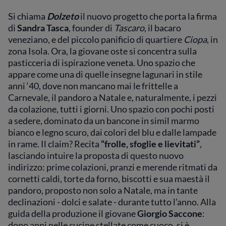
Si chiama
Dolzeto
il nuovo progetto che porta la firma
di
Sandra Tasca
, founder di
Tascaro
, il bacaro
veneziano,
e del piccolo panificio di quartiere
Ciopa
, in
zona Isola. Ora, la giovane oste si concentra sulla
pasticceria di ispirazione veneta. Uno spazio che
appare come una di quelle insegne lagunari in stile
anni ‘40, dove non mancano mai le frittelle a
Carnevale, il pandoro a Natale e, naturalmente, i pezzi
da colazione, tutti i giorni. Uno spazio con pochi posti
a sedere, dominato da un bancone in simil marmo
bianco e legno scuro, dai colori del blu e dalle lampade
in rame. Il claim? Recita
“frolle, sfoglie e lievitati”
,
lasciando intuire la proposta di questo nuovo
indirizzo: prime colazioni, pranzi e merende ritmati da
cornetti caldi, torte da forno, biscotti e sua maestà il
pandoro, proposto non solo a Natale, ma in tante
declinazioni - dolci e salate - durante tutto l’anno. Alla
guida della produzione il giovane
Giorgio Saccone
:
dopo anni nelle cucine stellate come cuoco, si è