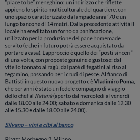
“place to be” meneghino: un indirizzo che riflette
appieno lo spirito multiculturale del quartiere, con
uno spazio caratterizzato da lampade anni ‘70 e un
lungo bancone di 14 metri. Dalla precedente attività il
locale ha ereditato un forno da panificazione,
utilizzato per la produzione del pane homemade
servito (e che in futuro potrà essere acquistato da
portare a casa). L’approccio è quello dei “posti sinceri”
di una volta, con proposte genuine e gustose: dal
vitello tonnato al ragù, dal paté di fegatini ai riso al
tegamino, passando per i crudi di pesce. Al fianco di
Battisti in questo nuovo progetto c’è
Vladimiro Poma
,
che per anni è stato un fedele compagno di viaggio
dello chef al
Ratanà
(aperto dal mercoledì al venerdì
dalle 18.00 alle 24.00; sabato e domenica dalle 12.30
alle 15.30 e dalle 18.00 alle 24.00).
Silvano – vini e cibi al banco
Piazza Morbegno 2, Milano