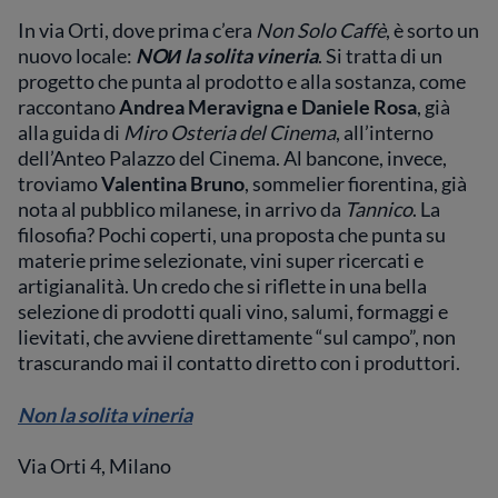
In via Orti, dove prima c’era
Non Solo Caffè
, è sorto un
nuovo locale:
NOИ la solita vineria
. Si tratta di un
progetto che punta al prodotto e alla sostanza, come
raccontano
Andrea Meravigna e Daniele Rosa
, già
alla guida di
Miro Osteria del Cinema
, all’interno
dell’Anteo Palazzo del Cinema. Al bancone, invece,
troviamo
Valentina Bruno
, sommelier fiorentina, già
nota al pubblico milanese, in arrivo da
Tannico
. La
filosofia? Pochi coperti, una proposta che punta su
materie prime selezionate, vini super ricercati e
artigianalità. Un credo che si riflette in una bella
selezione di prodotti quali vino, salumi, formaggi e
lievitati, che avviene direttamente “sul campo”, non
trascurando mai il contatto diretto con i produttori.
Non la solita vineria
Via Orti 4, Milano