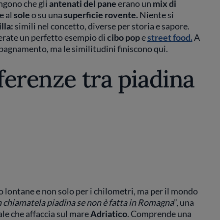
gono che gli
antenati del pane
erano un
mix di
e al
sole
o su una
superficie rovente.
Niente si
lla:
simili nel concetto, diverse per storia e sapore.
erate un perfetto esempio di
cibo pop
e
street food.
A
mpagnamento, ma le similitudini finiscono qui.
fferenze tra piadina
 lontane e non solo per i chilometri, ma per il mondo
 chiamatela piadina se non è fatta in Romagna
”, una
ale che affaccia sul mare
Adriatico
. Comprende una