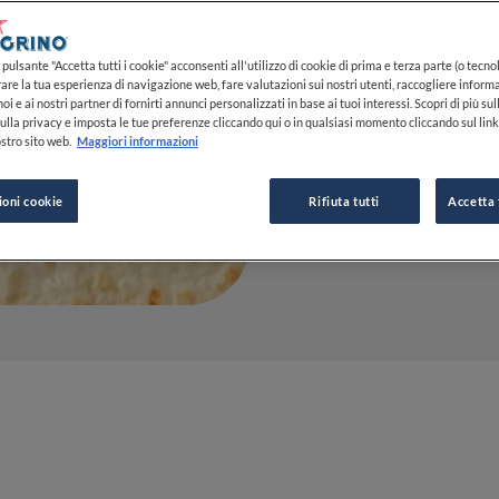
22 AGO 2022
pulsante "Accetta tutti i cookie" acconsenti all'utilizzo di cookie di prima e terza parte (o tecnol
rare la tua esperienza di navigazione web, fare valutazioni sui nostri utenti, raccogliere informa
oi e ai nostri partner di fornirti annunci personalizzati in base ai tuoi interessi. Scopri di più su
DA
FINE DINING LOVERS
ulla privacy e imposta le tue preferenze cliccando qui o in qualsiasi momento cliccando sul lin
REDAZIONE
stro sito web.
Maggiori informazioni
ioni cookie
Rifiuta tutti
Accetta 