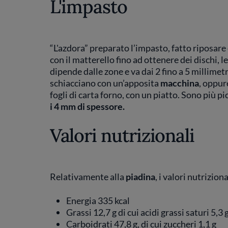
L'impasto
“L'azdora” preparato l’impasto, fatto riposare
con il matterello fino ad ottenere dei dischi, l
dipende dalle zone e va dai 2 fino a 5 millimet
schiacciano con un’apposita
macchina
, oppur
fogli di carta forno, con un piatto. Sono più p
i 4 mm di spessore.
Valori nutrizionali
Relativamente alla
piadina
, i valori nutrizion
Energia 335 kcal
Grassi 12,7 g di cui acidi grassi saturi 5,3 
Carboidrati 47,8 g, di cui zuccheri 1,1 g