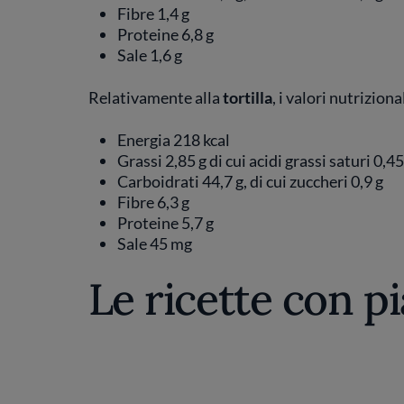
Fibre 1,4 g
Proteine 6,8 g
Sale 1,6 g
Relativamente alla
tortilla
, i valori nutrizion
Energia 218 kcal
Grassi 2,85 g di cui acidi grassi saturi 0,45
Carboidrati 44,7 g, di cui zuccheri 0,9 g
Fibre 6,3 g
Proteine 5,7 g
Sale 45 mg
Le ricette con pi