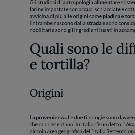
Gli studiosi di
antropologia alimentare
sosten
farine
impastate con acqua, schiacciate e cott
avvicina di più alle origini come
piadina e torti
Entrambe nascono dalla
strada
e sono consid
nobilitarle sono gli ingredienti usati in acco
Quali sono le di
e tortilla?
Origini
La provenienza.
Le due tipologie sono davvero
che rappresentano. In Italia c’è un detto: “
Non
piccola area geografica dell’Italia Settentrion