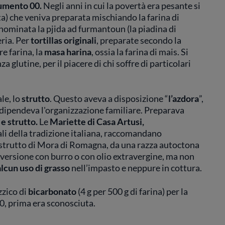
umento 00.
Negli anni in cui la povertà era pesante si
ta) che veniva preparata mischiando la farina di
nominata la pjida ad furmantoun (la piadina di
eria. Per
tortillas originali
, preparate secondo la
e farina, la
masa harina
, ossia la farina di mais. Si
a glutine, per il piacere di chi soffre di particolari
le, lo
strutto
. Questo aveva a disposizione “
l’azdora
”,
i dipendeva l'organizzazione familiare. Preparava
 e strutto.
Le
Mariette di Casa Artusi,
ali della tradizione italiana, raccomandano
 lo strutto di Mora di Romagna, da una razza autoctona
a versione con burro o con olio extravergine, ma non
alcun uso di grasso
nell’impasto e neppure in cottura.
zzico di
bicarbonato
(4 g per 500 g di farina) per la
30, prima era sconosciuta.