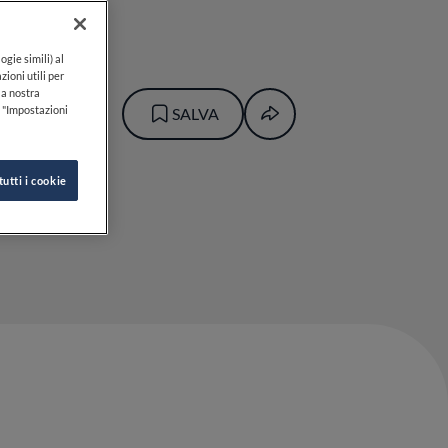
ogie simili) al
zioni utili per
lla nostra
k "Impostazioni
SALVA
tutti i cookie