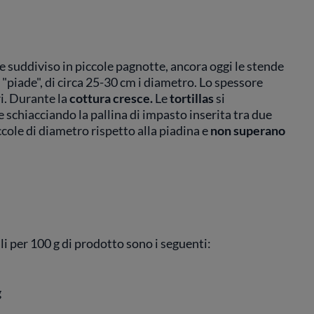
 e suddiviso in piccole pagnotte, ancora oggi le stende
e "piade", di circa 25-30 cm i diametro. Lo spessore
ri. Durante la
cottura cresce.
Le
tortillas
si
e schiacciando la pallina di impasto inserita tra due
iccole di diametro rispetto alla piadina e
non superano
ali per 100 g di prodotto sono i seguenti:
g