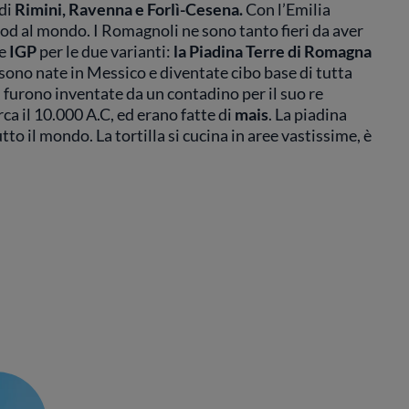
 di
Rimini, Ravenna e Forlì-Cesena.
Con l’Emilia
ood al mondo. I Romagnoli ne sono tanto fieri da aver
e
IGP
per le due varianti:
la Piadina Terre di Romagna
sono nate in Messico e diventate cibo base di tutta
furono inventate da un contadino per il suo re
rca il 10.000 A.C, ed erano fatte di
mais
. La piadina
tto il mondo. La tortilla si cucina in aree vastissime, è