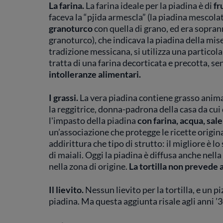
La farina.
La farina ideale per la piadina è di
fr
faceva la “pjida armescla” (la piadina mescola
granoturco
con quella di grano, ed era sopran
granoturco), che indicava la piadina della mis
tradizione messicana, si utilizza una particolar
tratta di una farina decorticata e precotta, senz
intolleranze alimentari.
I grassi.
La vera piadina contiene grasso anima
la reggitrice, donna-padrona della casa da cu
l'impasto della piadina
con farina, acqua, sale
un’associazione che protegge le ricette origin
addirittura che tipo di strutto: il migliore è
di maiali. Oggi la piadina è diffusa anche nell
nella zona di origine.
La tortilla non prevede 
Il lievito.
Nessun lievito per la tortilla, e un pi
piadina. Ma questa aggiunta risale agli anni ’