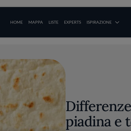
ze
Main navigation
HOME
MAPPA
LISTE
EXPERTS
ISPIRAZIONE
Salta al contenuto principale
li
Differenze
piadina e t