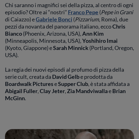
Chi saranno i magnifici sei della pizza, al centro di ogni
episodio? Oltre ai “nostri”
Franco Pepe
(
Pepe in Grani
di Caiazzo) e
Gabriele Bonci
(
Pizzarium
, Roma), due
pezzi da novanta del panorama italiano, ecco
Chris
Bianco
(Phoenix, Arizona, USA),
Ann Kim
(Minneapolis, Minnesota, USA),
Yoshihiro Imai
(Kyoto, Giappone) e
Sarah Minnick
(Portland, Oregon,
USA).
La regia dei nuovi episodi al profumo di pizza della
serie cult, creata da
David Gelb
e prodotta da
Boardwalk Pictures
e
Supper Club
, è stata affidata a
Abigail Fuller
,
Clay Jeter
,
Zia Mandviwalla
e
Brian
McGinn
.