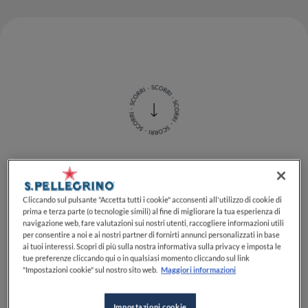
Sarà il mondo della
pizza
, con due protagonisti italiani
d'eccezione,
Franco Pepe
e
Gabriele Bonci
,
al centro
Cliccando sul pulsante "Accetta tutti i cookie" acconsenti all'utilizzo di cookie di
dei nuovi episodi di
Chef’s Table
, su
NetFlix
dal 7
prima e terza parte (o tecnologie simili) al fine di migliorare la tua esperienza di
navigazione web, fare valutazioni sui nostri utenti, raccogliere informazioni utili
settembre
. La nuova stagione della celebre docu-
per consentire a noi e ai nostri partner di fornirti annunci personalizzati in base
serie, diventata un cult per tutti gli appassionati di
ai tuoi interessi. Scopri di più sulla nostra informativa sulla privacy e imposta le
gastronomia, racconterà l’arte bianca, entrando nelle
tue preferenze cliccando qui o in qualsiasi momento cliccando sul link
"Impostazioni cookie" sul nostro sito web.
Maggiori informazioni
cucine di chi ha elevato a un livello superiore un
prodotto fondato sul sapere della tradizione,
arricchito da una costante ricerca e un pizzico di
Impostazioni cookie