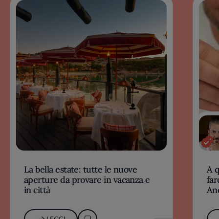
La bella estate: tutte le nuove
A 
aperture da provare in vacanza e
far
in città
An
LEGGI