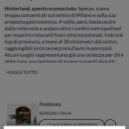
Hinterland, questo sconosciuto.
Spesso, siamo
troppo concentrati sul centro di Milano e sulla sua
proposta gastronomica. A volte, però, basta uscire
dalle rotte note e andare oltre i confini metropolitani
per scoprire ristoranti fuori città eccezionali. Indirizzi
top di provincia, a meno di 30 chilometri dal centro,
raggiungibili in circa mezz’ora d’auto (o poco più).
Alcuni luoghi rappresentano già una certezza per chi è
della zona, ma meritano di essere scoperti da tutti:
vale la pena provarli per un pasto memorabile, magari
LEGGI TUTTO
in abbinamento a una gita fuoriporta. In alcuni casi, la
proposta è degna di un ristorante stellato, ma si
spende qualcosa in meno, a parità di offerta.
Scoprite
qui di seguito la nostra selezione di ristoranti fuori
Milano da non perdere
.
Pomiroeu
SEREGNO, ITALIA
Aggiornato il 18 luglio 2025
AGGIUNGI AI PREFERITI