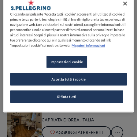
Cliccando sul pulsante "Accetta tutti i cookie" acconsenti all'utilizzo di cookie di
Seregno per molti foodies fa rima con
Pomiroeu
. Questo è il
prima e terza parte (o tecnologie simili) al fine di migliorare la tua esperienza di
nome del ristorante che lo chef patron
Giancarlo Morelli
ha
navigazione web, fare valutazioni sui nostri utenti, raccogliere informazioni utili
fondato nel 1993, in un'antica corte dell’800. Un indirizzo
per consentire a noi e ai nostri partner di fornirti annunci personalizzati in base
ai tuoi interessi. Scopri di più sulla nostra informativa sulla privacy e imposta le
longevo, che resiste alle stelle e alle mode che passano,
tue preferenze cliccando qui o in qualsiasi momento cliccando sul link
perché basato su un’arte vera e autentica: una cucina
"Impostazioni cookie" sul nostro sito web.
Maggiori informazioni
contemporanea che non abbandona mai il riferimento della
tradizione, coccolando il palato in maniera intelligente. Il
must da assaggiare? Il
Riso selezione Carnaroli alla ricotta di
Impostazioni cookie
bufala affumicata con tartare di gamberi rossi e tartufo nero,
colatura di alici
, nominato “Risotto dell’anno 2009” al
concorso Premio Gallo. Preparatevi a mangiare uno dei
Accetta tutti i cookie
migliori risotti della vostra vita.
Rifiuta tutti
Il Moro
CAPRIATA D'ORBA, ITALIA
AGGIUNGI AI PREFERITI