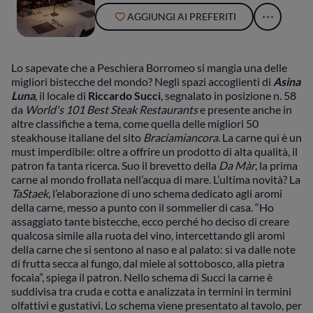
AGGIUNGI AI PREFERITI
Lo sapevate che a Peschiera Borromeo si mangia una delle
migliori bistecche del mondo? Negli spazi accoglienti di
Asina
Luna
, il locale di
Riccardo Succi
, segnalato in posizione n. 58
da
World's 101 Best Steak Restaurants
e presente anche in
altre classifiche a tema, come quella delle migliori 50
steakhouse italiane del sito
Braciamiancora
. La carne qui è un
must imperdibile: oltre a offrire un prodotto di alta qualità, il
patron fa tanta ricerca. Suo il brevetto della
Da Màr
, la prima
carne al mondo frollata nell’acqua di mare. L’ultima novità? La
TaStaek,
l’elaborazione di uno schema dedicato agli aromi
della carne, messo a punto con il sommelier di casa. “Ho
assaggiato tante bistecche, ecco perché ho deciso di creare
qualcosa simile alla ruota del vino, intercettando gli aromi
della carne che si sentono al naso e al palato: si va dalle note
di frutta secca al fungo, dal miele al sottobosco, alla pietra
focaia”, spiega il patron. Nello schema di Succi la carne è
suddivisa tra cruda e cotta e analizzata in termini in termini
olfattivi e gustativi. Lo schema viene presentato al tavolo, per