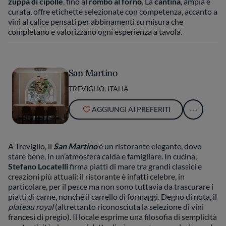
zuppa di cipolle
, fino al
rombo al forno
. La
cantina
, ampia e
curata, offre etichette selezionate con competenza, accanto a
vini al calice pensati per abbinamenti su misura che
completano e valorizzano ogni esperienza a tavola.
San Martino
TREVIGLIO, ITALIA
AGGIUNGI AI PREFERITI
A Treviglio, il
San Martino
è un ristorante elegante, dove
stare bene, in un’atmosfera calda e famigliare. In cucina,
Stefano Locatelli
firma piatti di mare tra grandi classici e
creazioni più attuali: il ristorante è infatti celebre, in
particolare, per il pesce ma non sono tuttavia da trascurare i
piatti di carne, nonché il carrello di formaggi. Degno di nota, il
plateau royal
(altrettanto riconosciuta la selezione di vini
francesi di pregio). Il locale esprime una filosofia di semplicità