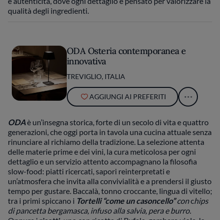
e autenticità, dove ogni dettaglio è pensato per valorizzare la
qualità degli ingredienti.
ODA Osteria contemporanea e
innovativa
TREVIGLIO, ITALIA
AGGIUNGI AI PREFERITI
ODA
è un’insegna storica, forte di un secolo di vita e quattro
generazioni, che oggi porta in tavola una cucina attuale senza
rinunciare al richiamo della tradizione. La selezione attenta
delle materie prime e dei vini, la cura meticolosa per ogni
dettaglio e un servizio attento accompagnano la filosofia
slow-food: piatti ricercati, sapori reinterpretati e
un’atmosfera che invita alla convivialità e a prendersi il giusto
tempo per gustare. Baccalà, tonno croccante, lingua di vitello;
tra i primi spiccano i
Tortelli “come un casoncello”
con
c
hips
di pancetta bergamasca, infuso alla salvia, pera e burro.