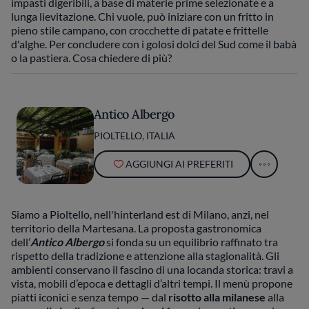
impasti digeribili, a base di materie prime selezionate e a
lunga lievitazione. Chi vuole, può iniziare con un fritto in
pieno stile campano, con crocchette di patate e frittelle
d'alghe. Per concludere con i golosi dolci del Sud come il babà
o la pastiera. Cosa chiedere di più?
Antico Albergo
PIOLTELLO, ITALIA
AGGIUNGI AI PREFERITI
Siamo a Pioltello, nell'hinterland est di Milano, anzi, nel
territorio della Martesana. La proposta gastronomica
dell’
Antico Albergo
si fonda su un equilibrio raffinato tra
rispetto della tradizione e attenzione alla stagionalità. Gli
ambienti conservano il fascino di una locanda storica: travi a
vista, mobili d’epoca e dettagli d’altri tempi. Il menù propone
piatti iconici e senza tempo — dal
risotto alla milanese
alla