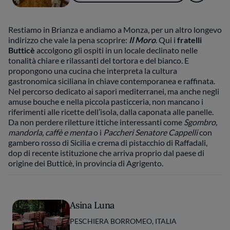
Restiamo in Brianza e andiamo a Monza, per un altro longevo
indirizzo che vale la pena scoprire:
Il Moro
. Qui i
fratelli
Butticè
accolgono gli ospiti in un locale declinato nelle
tonalità chiare e rilassanti del tortora e del bianco. E
propongono una cucina che interpreta la cultura
gastronomica siciliana in chiave contemporanea e raffinata.
Nel percorso dedicato ai sapori mediterranei, ma anche negli
amuse bouche e nella piccola pasticceria, non mancano i
riferimenti alle ricette dell’isola, dalla caponata alle panelle.
Da non perdere riletture ittiche interessanti come
Sgombro,
mandorla, caffè e menta
o i
Paccheri Senatore Cappelli
con
gambero rosso di Sicilia e crema di pistacchio di Raffadali,
dop di recente istituzione che arriva proprio dal paese di
origine dei Butticè, in provincia di Agrigento.
Asina Luna
PESCHIERA BORROMEO, ITALIA