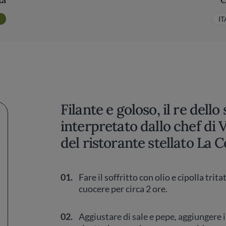
I
Filante e goloso, il re dell
interpretato dallo chef di 
del ristorante stellato La 
01.
Fare il soffritto con olio e cipolla tri
cuocere per circa 2 ore.
02.
Aggiustare di sale e pepe, aggiungere i