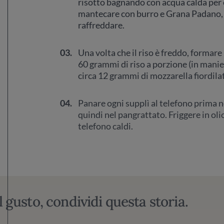
risotto bagnando con acqua calda per c
mantecare con burro e Grana Padano, q
raffreddare.
03.
Una volta che il riso è freddo, formare
60 grammi di riso a porzione (in manier
circa 12 grammi di mozzarella fiordila
04.
Panare ogni supplì al telefono prima ne
quindi nel pangrattato. Friggere in olio
telefono caldi.
l gusto, condividi questa storia.