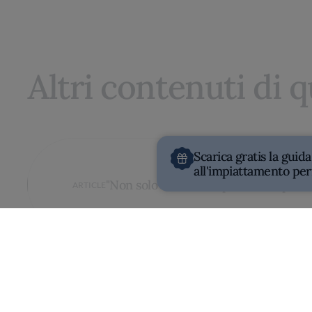
Altri contenuti di 
Scarica gratis la guida
all'impiattamento per
"Non solo caseifici: vi porto a scoprir
ARTICLE
Dove mangiare a Lodi e dintorni: la gu
ARTICLE