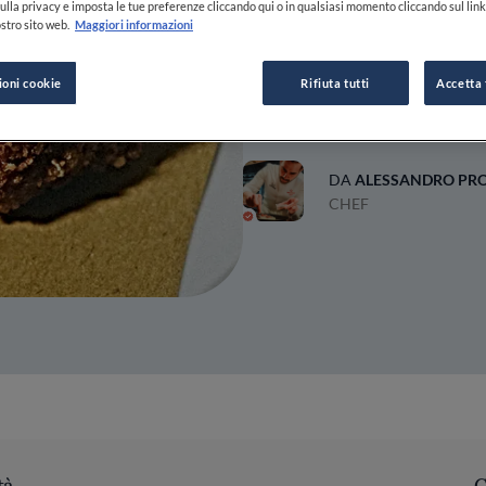
Refrigeri
ulla privacy e imposta le tue preferenze cliccando qui o in qualsiasi momento cliccando sul lin
stro sito web.
Maggiori informazioni
ioni cookie
Rifiuta tutti
Accetta 
29 SET 2025
DA
ALESSANDRO PROI
CHEF
tà
C