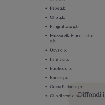
Pepe q.b.
Olio q.b.
Pangrattato q.b.
Mozzarella Fior di Latte
q.b.
Uova q.b.
Farina q.b.
Basilico q.b.
Burro q.b.
Grana Padano q.b.
Diffondi i
Olio di semi q.b.