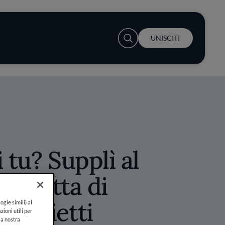
User account menu
UNISCITI
 tu? Supplì al
a ricetta di
 Proietti
ogie simili) al
zioni utili per
lla nostra