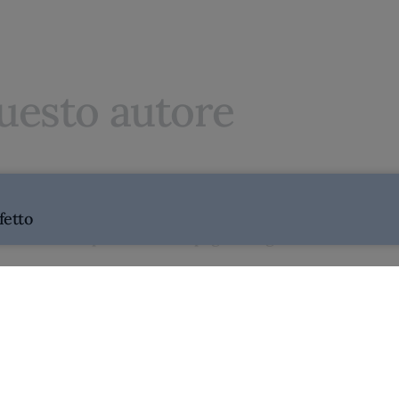
questo autore
fetto
e dove fare la spesa nella campagna lodigiana"
ida di Alessandro Proietti Refrigeri