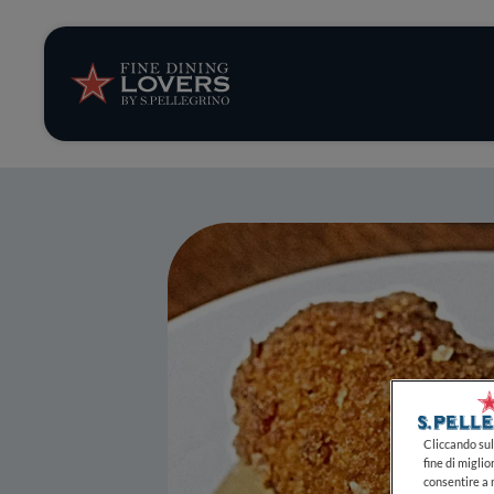
Storie e tenden
Ricette
Trucchi e consig
Serie
Cliccando sul 
fine di miglio
consentire a n