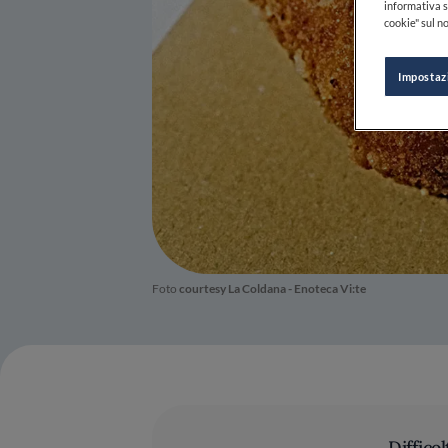
informativa s
cookie" sul no
Impostaz
Foto
courtesy La Coldana
- Enoteca Vi:te
Difficol