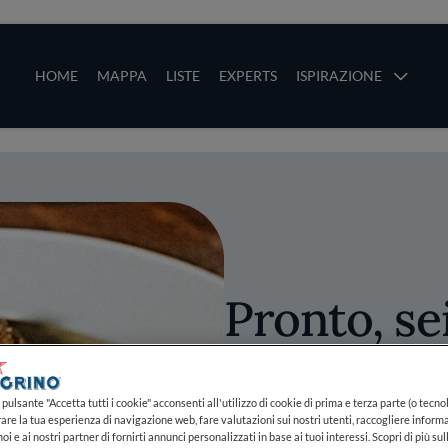
ze
Main navigation
HOME
MAPPA
LISTE
EXPERTS
ISPIRAZIONE
Salta al contenuto principale
li
Pronto, sei
telefono: l
Alessandro
pulsante "Accetta tutti i cookie" acconsenti all'utilizzo di cookie di prima e terza parte (o tecnol
rare la tua esperienza di navigazione web, fare valutazioni sui nostri utenti, raccogliere informa
oi e ai nostri partner di fornirti annunci personalizzati in base ai tuoi interessi. Scopri di più su