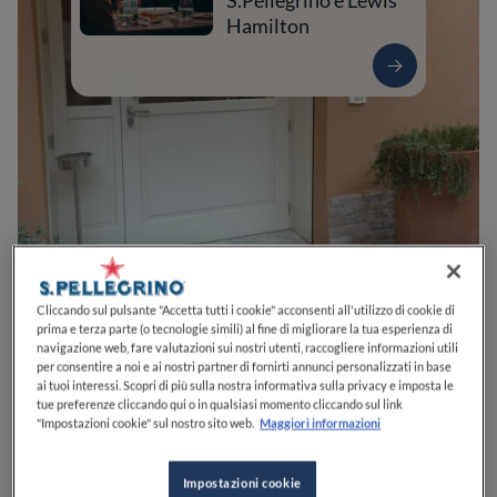
S.Pellegrino e Lewis
Hamilton
0
0
0
0
0
Cliccando sul pulsante "Accetta tutti i cookie" acconsenti all'utilizzo di cookie di
prima e terza parte (o tecnologie simili) al fine di migliorare la tua esperienza di
navigazione web, fare valutazioni sui nostri utenti, raccogliere informazioni utili
per consentire a noi e ai nostri partner di fornirti annunci personalizzati in base
ai tuoi interessi. Scopri di più sulla nostra informativa sulla privacy e imposta le
Via Giulia, 1
15057
Tortona
AL
Italia
tue preferenze cliccando qui o in qualsiasi momento cliccando sul link
"Impostazioni cookie" sul nostro sito web.
Maggiori informazioni
CHIUSO
Apre
Giovedì,
19:30-22:00
VEDI ORARI
Impostazioni cookie
PREZZO