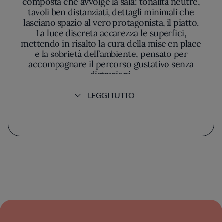
composta che avvolge la sala: tonalità neutre,
tavoli ben distanziati, dettagli minimali che
lasciano spazio al vero protagonista, il piatto.
La luce discreta accarezza le superfici,
mettendo in risalto la cura della mise en place
e la sobrietà dell’ambiente, pensato per
accompagnare il percorso gustativo senza
distrazioni.
LEGGI TUTTO
È chiaro fin dai primi assaggi che questa
cucina non rincorre le mode passeggere; al
contrario, si percepisce un lavoro
introspettivo che privilegia stagionalità, filiera
corta e una materia prima selezionata con
attenzione. Anna Elena Ghisolfi dichiara la
propria cifra stilistica attraverso una
significativa sintesi tra rigore tecnico ed
espressività personale. Nel suo approccio la
modernità non si traduce in virtuosismo fine
a se stesso: viene piuttosto intessuta nei
dettagli di ogni portata, senza perdere di vista
armonia e profondità.