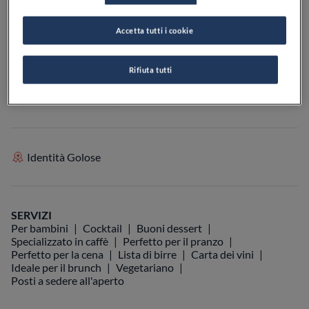
Accetta tutti i cookie
VEDI SULLA MAPPA
+39 0131 894219
Rifiuta tutti
VISIT WEBSITE
Identità Golose
SERVIZI
Per bambini
Cocktail
Buoni dessert
Specializzato in caffè
Perfetto per il pranzo
Perfetto per la cena
Lista di birre
Carta dei vini
Ideale per il brunch
Vegetariano
Posti a sedere all'aperto