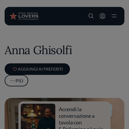
User account m
Salta al contenuto principale
Anna Ghisolfi
AGGIUNGI AI PREFERITI
PIÙ
Accendi la
conversazione a
tavola con