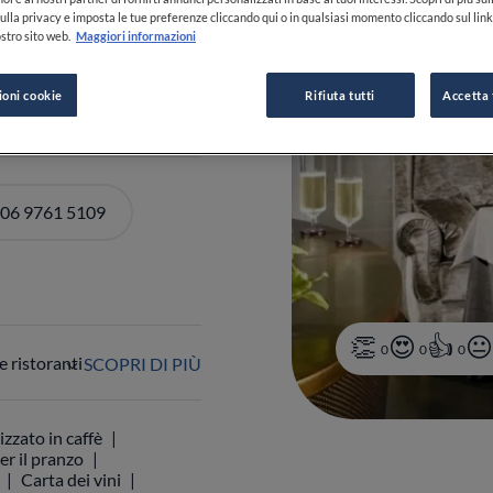
ulla privacy e imposta le tue preferenze cliccando qui o in qualsiasi momento cliccando sul lin
stro sito web.
Maggiori informazioni
0-23:00
VEDI ORARI
ioni cookie
Rifiuta tutti
Accetta 
 06 9761 5109
0
0
0
 ristoranti
SCOPRI DI PIÙ
izzato in caffè
er il pranzo
Carta dei vini