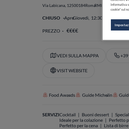
informativa s
Via Labicana, 125
00184
Roma
RM
Italia
cookie" sul no
CHIUSO
Apre
Giovedì,
12:30-15:00, 19:0
Impostaz
PREZZO
VEDI SULLA MAPPA
+39
VISIT WEBSITE
Food Awards
Guide Michelin
Guide
SERVIZI
Cocktail
Buoni dessert
Special
Ideale per la colazione
Perfetto p
Perfetto per la cena
Lista di birre