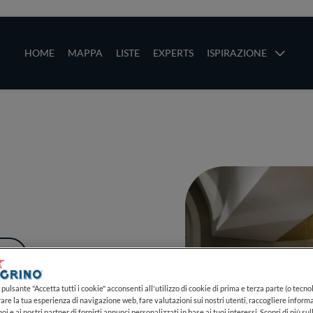
ze
Main navigation
HOME
MAPPA
LISTE
EXPERTS
ISPIRAZIONE
Salta al contenuto principale
li
PIÙ
pulsante "Accetta tutti i cookie" acconsenti all'utilizzo di cookie di prima e terza parte (o tecnol
rare la tua esperienza di navigazione web, fare valutazioni sui nostri utenti, raccogliere informa
oi e ai nostri partner di fornirti annunci personalizzati in base ai tuoi interessi. Scopri di più su