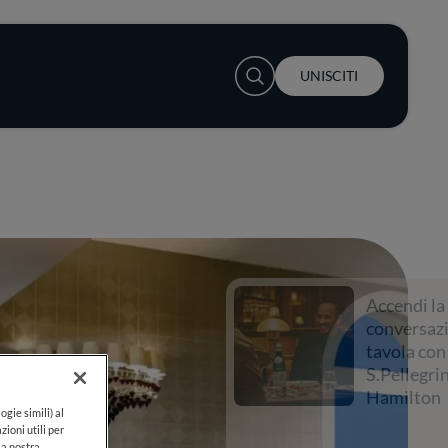
User account menu
UNISCITI
Accendi la
conversazione a
tavola con
S.Pellegrino e Lewis
Hamilton
ogie simili) al
zioni utili per
lla nostra