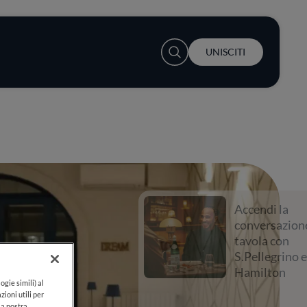
User account menu
UNISCITI
Accendi la
conversazione a
tavola con
S.Pellegrino e Lewis
Hamilton
ogie simili) al
zioni utili per
lla nostra