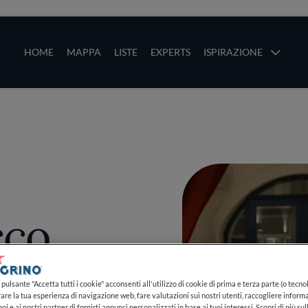
ze
Main navigation
HOME
MAPPA
LISTE
EXPERTS
ISPIRAZIONE
Salta al contenuto principale
li
cco
pulsante "Accetta tutti i cookie" acconsenti all'utilizzo di cookie di prima e terza parte (o tecnol
rare la tua esperienza di navigazione web, fare valutazioni sui nostri utenti, raccogliere informa
PIÙ
oi e ai nostri partner di fornirti annunci personalizzati in base ai tuoi interessi. Scopri di più su