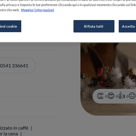
ulla privacy e imposta le tue preferenze cliccando qui o in qualsiasi momento cliccando sul lin
stro sito web.
Maggiori informazioni
ioni cookie
Rifiuta tutti
Accetta 
DI ORARI
 0541 336641
0
0
0
izzato in caffè
r la cena